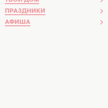
ТВОЙ ДОМ
ПРАЗДНИКИ
АФИША
Новогодний стол во времена СССР. Фото: do-slez.com
Новый год – это возможность собрать
семью за столом с вкусными блюдами
Новый год ассоциируется у многих людей с
щедро накрытым столом, вкусными
блюдами и
особенно изысканными
рецептами
. Однако в Советском союзе
почувствовать себя настоящими гурманами
могли в праздники лишь ограниченные
единицы.