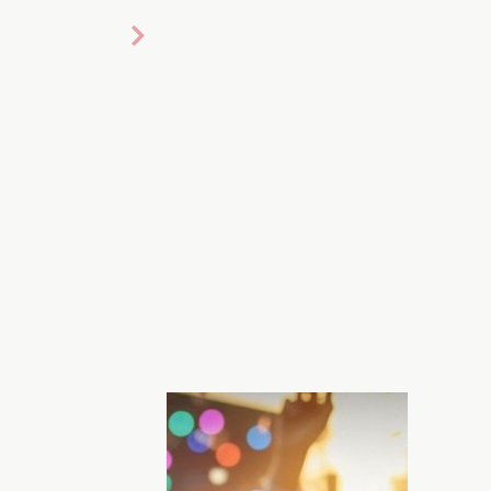
 ШИ, Хочу!
ram, если закончилась фантазия