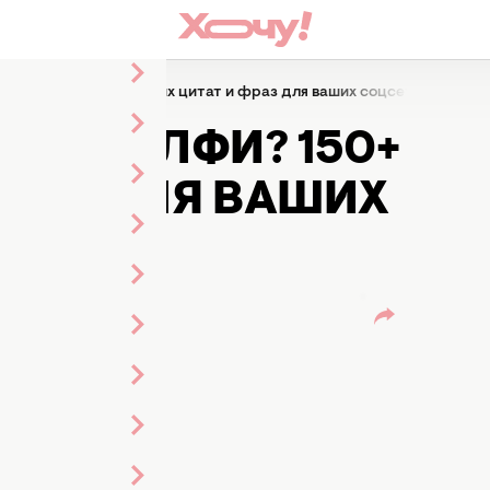
под селфи? 150+ метких цитат и фраз для ваших соцсетей
ПОД СЕЛФИ? 150+
ФРАЗ ДЛЯ ВАШИХ