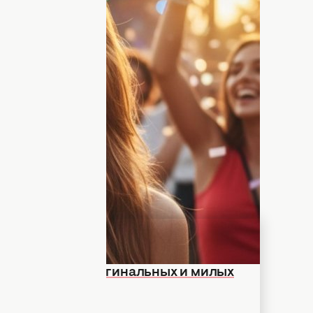
етей
точная и яркая подпись
– это
ен превратить обычное селфи в
то – это ваш голос, настроение и
торию.
я звучит искренне. Не бойтесь добавить
 а не только красивая картинка.
ических и дерзких фраз до глубоких
ел, подписей, предлагает
wezom.
лефоне: 100+ оригинальных и милых