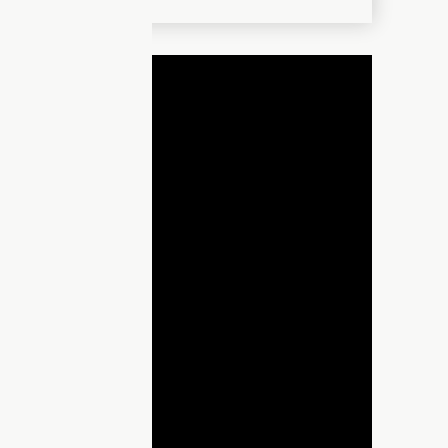
ДНЯ
lay
ideo