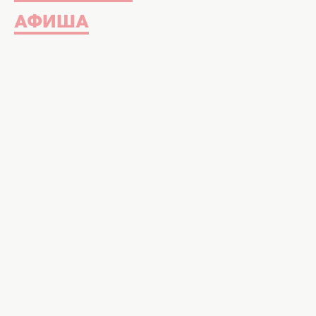
АФИША
О чем написать под селфи | Фото:
150+ идей для подписей в Instag