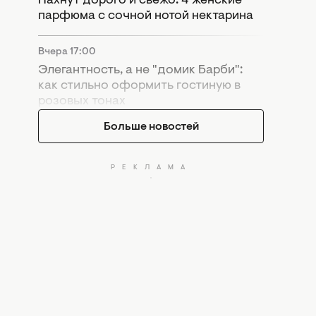
Пахнут дорого и свежо: 4 женские
парфюма с сочной нотой нектарина
Вчера 17:00
Элегантность, а не "домик Барби":
как стильно оформить гостиную в
розовых тонах
Больше новостей