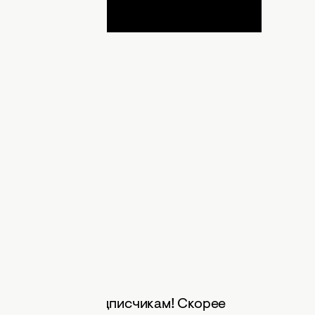
фото
.
бречен на успех.
кое.
й.
 тобой.
ршений!
ь печальным подписчикам! Скорее