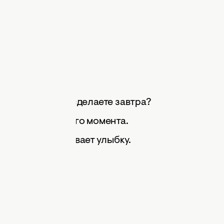
ца!
ли за сегодня и сделаете завтра?
пнет к вам с этого момента.
убликация вызывает улыбку.