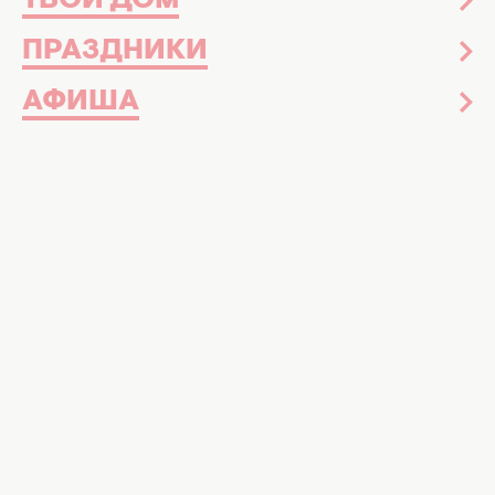
ТВОЙ ДОМ
ПРАЗДНИКИ
АФИША
Верка Сердючка. Фото:
facebook.comVerkaSerduchka.Official
В топ-20 самых популярных видео на
официальном YouTube-канале
Евровидение за февраль попали сразу
две украинские песни — обе принесли
Украине места в топ-3 конкурса
Две украинские композиции оказались
среди самых популярных видео на
официальном YouTube-канале
Eurovision
Song Contest
по итогам февраля. Речь идет
о выступлениях, которые в разные годы