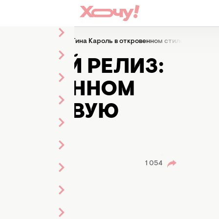
ла пикантный релиз: Тина Кароль в откровенном стиле предста
НТНЫЙ РЕЛИЗ:
ОТКРОВЕННОМ
ИЛА НОВУЮ
ДЕО)
Кармазин
енты
1 054