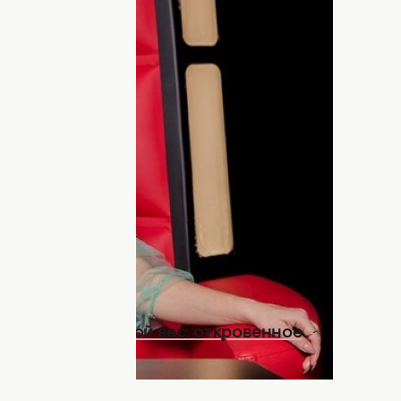
 поделилась в Instagram
тор хитов Тина Кароль,
сорвавшая
ора на Евровидение 2024, удивила
 Подробности – в нашем материале.
ию "С тобой". Ответный ролик
появился
оразила не столько презентация трека, а
ла. В частности, Тина разместила видео
.
рассекретила свой вес: откровенное
ДНЯ