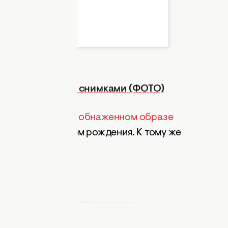
a Karol (@tina_karol)
ла откровенными снимками (ФОТО)
как Тина Кароль
в обнаженном образе
дравление с днем рождения. К тому же