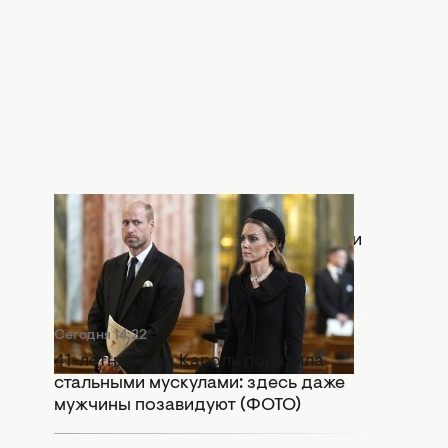
Сегодня 15:55
Раскол в монархии: Кейт Миддлтон и
принц Уильям попали в громкий
скандал
Сегодня 14:22
41-летняя Тина Кароль поразила
стальными мускулами: здесь даже
мужчины позавидуют (ФОТО)