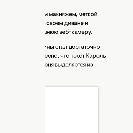
тала с роскошным макияжем, меткой
 лежала дома на своем диване и
позируя на домашнюю веб-камеру.
 нового трека Тины стал достаточно
. Однако интересно, что текст Кароль
 сказать, что песня выделяется из