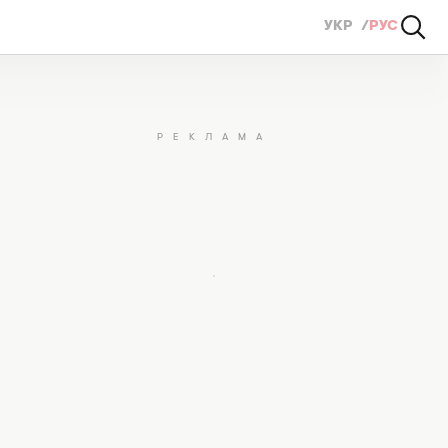
УКР
РУС
вила новую композицию (ВИДЕО)