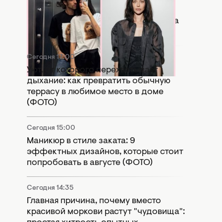
Копия бывшей: в Сети активно
сравнивают новую девушку Дантеса
с Дорофеевой (ФОТО)
Сегодня 17:00
Уют, от которого перехватывает
дыхание: как превратить обычную
террасу в любимое место в доме
(ФОТО)
Сегодня 15:00
Маникюр в стиле заката: 9
эффектных дизайнов, которые стоит
попробовать в августе (ФОТО)
Сегодня 14:35
Главная причина, почему вместо
красивой моркови растут "чудовища":