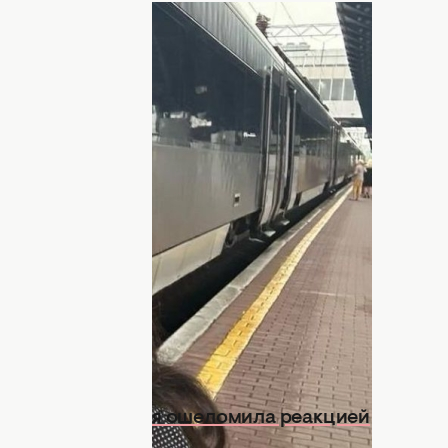
tvitska
сем защитникам и защитницам
я Соломия Витвицкая,
показавшая
довольно продолжительное время
. Подробности – в нашем материале.
итников и защитниц Украины посвятила
у чувственный пост. Она поделилась
й защищает родину на фронте.
оломия Витвицкая ошеломила реакцией
ОТО)