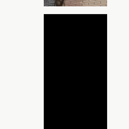
ДНЯ
lay
ideo