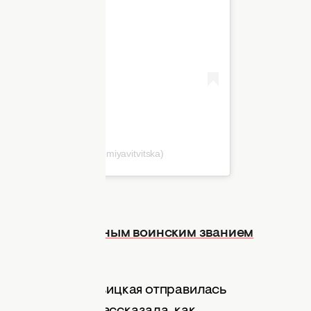
| ведуча ТСН 1+1 (@solomiyavitvitska)
сталась очередным воинским званием
как Соломия Витвицкая отправилась
ь.
Телеведущая рассказала, как