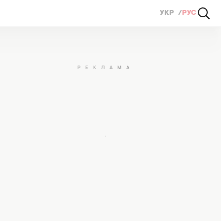
УКР
РУС
ая показала, как проходит служба ее любимого