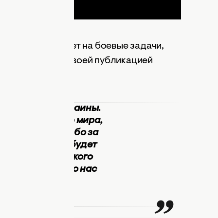
, как Алексей едет на боевые задачи,
кой земле. Под своей публикацией
т.
 защитников Украины.
а страже нашего мира,
 страны. Спасибо за
ждый твой день будет
ой. Желаю крепкого
аждого и каждого нас
ерим в лучшее,
тствием Соломия.