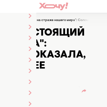
тоящий герой, стоящий на страже нашего мира": Соломия Витвицк
ГЕРОЙ, СТОЯЩИЙ
О МИРА":
КАЯ ПОКАЗАЛА,
УЖБА ЕЕ
 Кармазин
ленты