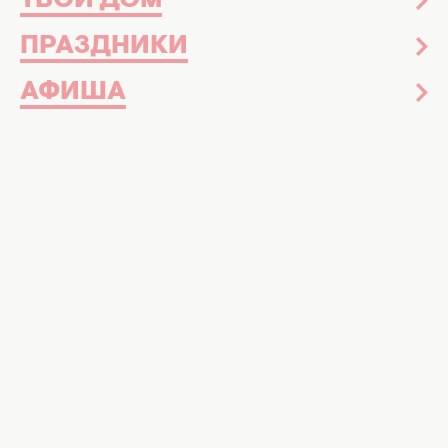
ТВОЙ ДОМ
ПРАЗДНИКИ
АФИША
Архивные фото украинских звезд по выпускным.
Коллаж: hochu.ua
Звезды вспомнили свои выпускные
вечера и поделились редкими архивными
снимками
29 мая в большинстве украинских школ
раздался последний звонок
, а уже совсем
скоро выпускники будут праздновать
окончание школы. Выпускной – это всегда
особые эмоции, платья, костюмы,