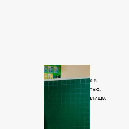
сс-служба канала "1+1"
ения Елена Курта решила остаться в
нималась волонтерской деятельностью,
а в организации госпиталя в Хранилище.