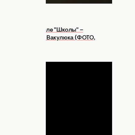
ало с Алексом после "Школы" –
 проекты Никиты Вакулюка (ФОТО,
ДНЯ
lay