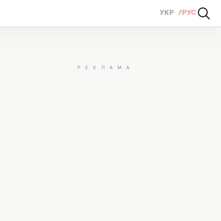
УКР
РУС
 и роль в S.T.A.L.K.E.R. 2 (ФОТО, ВИДЕО)