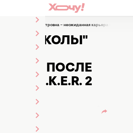
иса "Школы" Дарья Петровна – неожиданная карьера после сериала
ИСА "ШКОЛЫ"
–
РЬЕРА ПОСЛЕ
.T.A.L.K.E.R. 2
ная