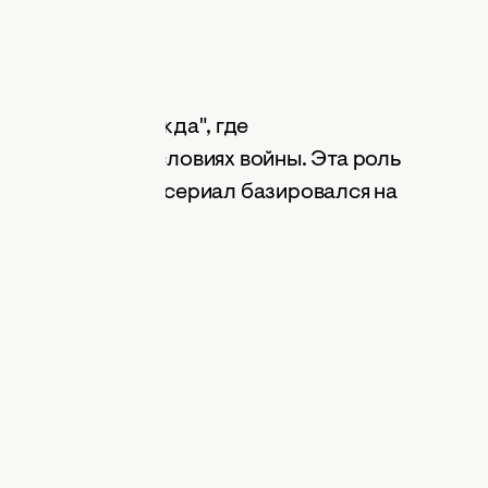
риале "Я — Надежда", где
орой помощи в условиях войны. Эта роль
иональных, ведь сериал базировался на