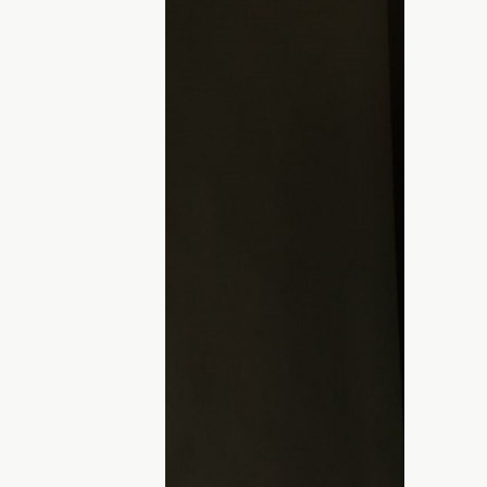
ния сериала "Школа". Фото:
a
ость благодаря роли Дарьи
одаря роли Дарьи Петровны в популярном
зла с экранов после завершения проекта,
ою карьеру. Она принимала участие в
2022 осталась в Украине и
ятельности.
сыграла в полнометражном фильме
 в сериале "Карпатский рейнджер". Но
участие в игре "Сталкер 2", где она
онажей — госпожу Агату,
сообщает