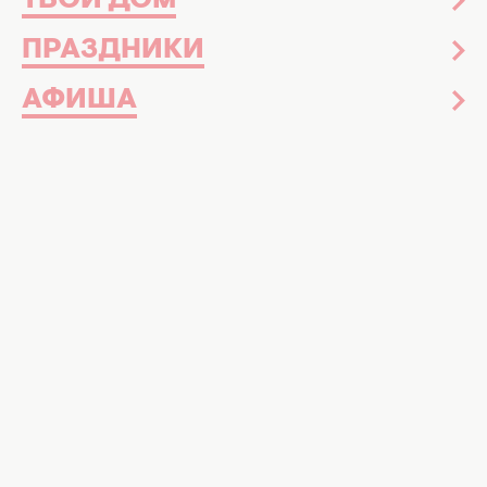
ТВОЙ ДОМ
ПРАЗДНИКИ
АФИША
Меган Маркл мечтает стать королевой
Великобритании. Фото: Getty Images
Рассказываем, кто еще претендует на
трон, кроме Мегана
Вокруг Меган Маркл
не утихают скандалы
.
Несмотря на то, что бывшая герцогиня
"подбила" принца Гарри разорвать все связи
с родственниками, она до сих пор имеет
амбиции в рамках британской монархии.
По словам
журналиста Тома Бауэра
,
герцогиня якобы видела себя в роли