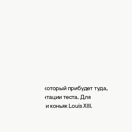
fficial)
ого шеф-повара, который прибудет туда,
й процесс ферментации теста. Для
 Dom Pérignon и коньяк Louis XIII.
чи к счету.