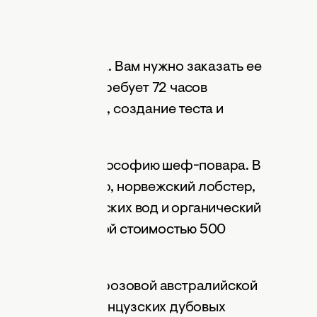
вар Ренато Виола. Вам нужно заказать ее
ведь это блюдо требует 72 часов
их ингредиентов, создание теста и
та.
, отражающий философию шеф-повара. В
диенты. Например, норвежский лобстер,
ледяных арктических вод и органический
т осетровой икрой стоимостью 500
 посолят редкой розовой австралийской
живаемой во французских дубовых