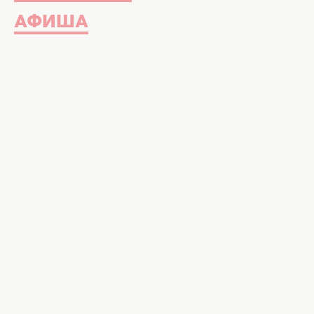
АФИША
Эта пицца стоит 12 тысяч долларов. Ф