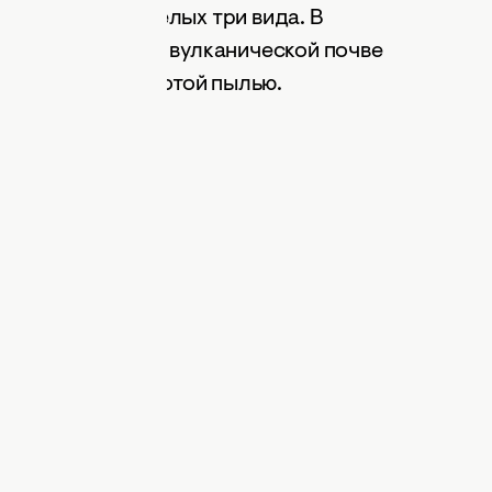
их в пице есть целых три вида. В
са выращивают в вулканической почве
 24-каратной золотой пылью.