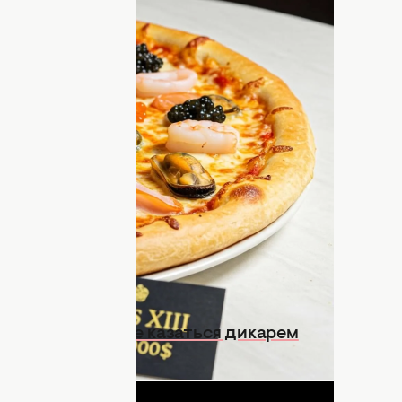
лларов
римеру,
хороший виски
не может стоить
равагантно дорогие вещи, которые вы
а стоимость которой можно купить
.
ов, ее готовит у вас дома приглашенный
тки. Вместе с
zestbites
рассказываем, из
ого.
храните, чтобы не казаться дикарем
ДНЯ