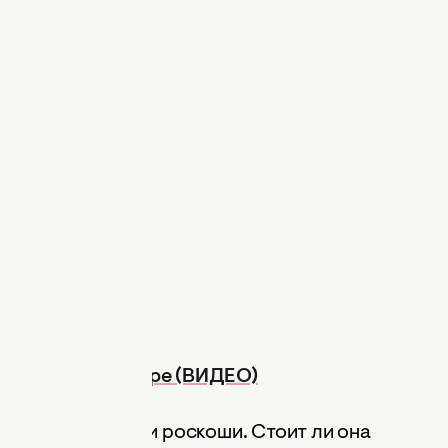
рдое блюдо в мире (ВИДЕО)
симфония вкуса и роскоши. Стоит ли она