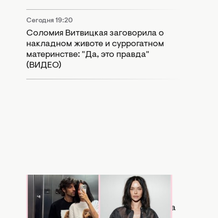
Сегодня 19:20
Соломия Витвицкая заговорила о
накладном животе и суррогатном
материнстве: "Да, это правда"
(ВИДЕО)
Сегодня 17:56
Копия бывшей: в Сети активно
сравнивают новую девушку Дантеса