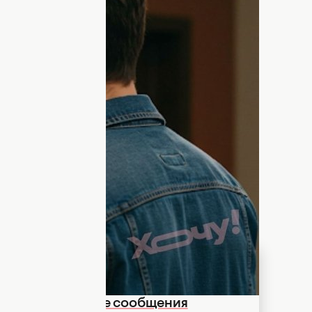
нними словами
женщиной
искренние и меткие
Главное – не быть банальными, ведь
чается в честности и фальшь мужчины
лект создать несколько комплиментов,
нег на солнце. Что из этого вышло,
 ИИ отметил, что он также ассоциирует
понравившиеся ему варианты.
: романтические сообщения