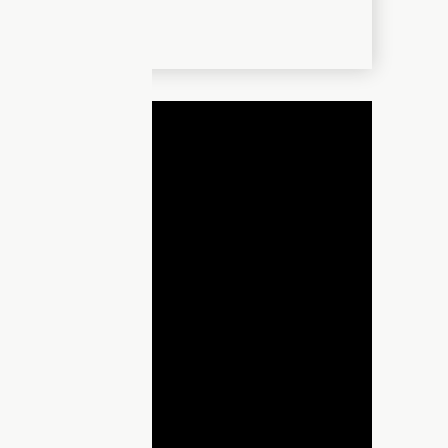
и
ДНЯ
lay
ideo