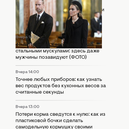
Вчера 15:55
Раскол в монархии: Кейт Миддлтон и
принц Уильям попали в громкий
скандал
Вчера 14:22
41-летняя Тина Кароль поразила
стальными мускулами: здесь даже
мужчины позавидуют (ФОТО)
Вчера 14:00
Точнее любых приборов: как узнать
вес продуктов без кухонных весов за
считанные секунды
Вчера 13:00
Потери корма сведутся к нулю: как из
пластиковой бочки сделать
самодельную кормушку своими