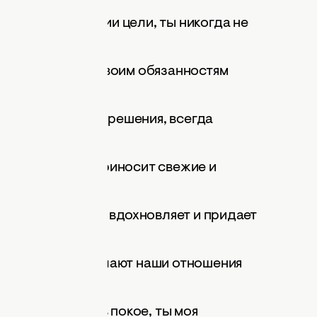
тью в достижении цели, ты никогда не
ое отношение к своим обязанностям
е и взвешенные решения, всегда
зультатам.
у делу всегда приносит свежие и
ость в себе, она вдохновляет и придает
сть в общении делают наши отношения
 безопасности и в покое, ты моя