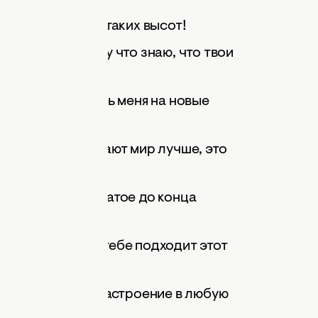
, ты достигаешь таких высот!
у мнению, потому что знаю, что твои
ность вдохновлять меня на новые
идеи.
ругим людям делают мир лучше, это
ие доводить начатое до конца
 замечательно, тебе подходит этот
 лед и поднять настроение в любую