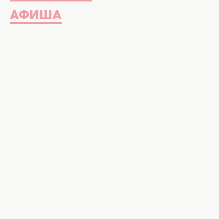
АФИША
Комплименты для мужчин. Фото: 