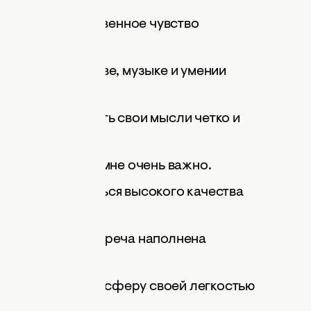
 тебя есть естественное чувство
 вкус в искусстве, музыке и умении
а, чтобы выразить свои мысли четко и
 и слышать, что мне очень важно.
ет тебе добиваться высокого качества
 каждая наша встреча наполнена
бытиями.
апряженную атмосферу своей легкостью