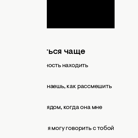
о сердце биться чаще
окий ум и способность находить
нно, ты всегда знаешь, как рассмешить
ент.
жку, ты всегда рядом, когда она мне
 непринужденно, я могу говорить с тобой