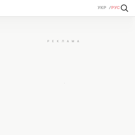
УКР
РУС
жчины