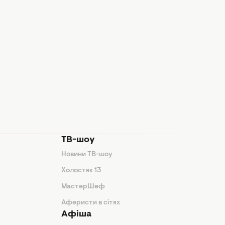
ТВ-шоу
Новини ТВ-шоу
Холостяк 13
МастерШеф
Аферисти в сітях
Афіша