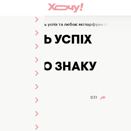
Аромати, які притягнуть успіх та любов: які парфуми підходять дл
ТЯГНУТЬ УСПІХ
АРФУМИ
КОЖНОГО ЗНАКУ
иленко
а стрічки
931