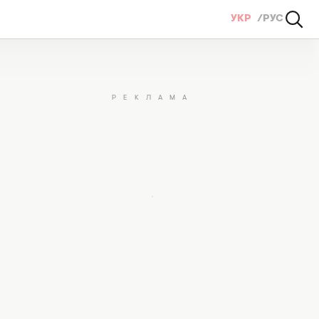
УКР
РУС
я кожного знаку Зодіаку