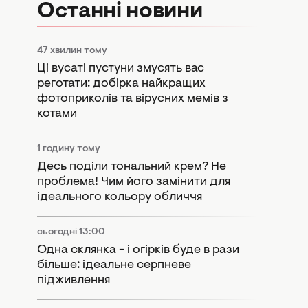
Останні новини
47 хвилин тому
Ці вусаті пустуни змусять вас
реготати: добірка найкращих
фотоприколів та вірусних мемів з
котами
1 годину тому
Десь поділи тональний крем? Не
проблема! Чим його замінити для
ідеального кольору обличчя
сьогодні 13:00
Одна склянка - і огірків буде в рази
більше: ідеальне серпневе
підживлення