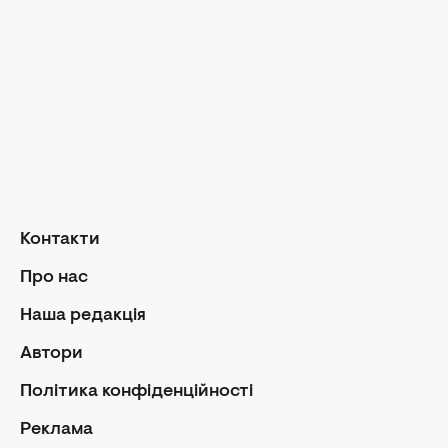
Твій дім
Інтерв'ю
Дизайн та і
Краса і здоров'я
Догляд за обличчям та тілом
Домашні тв
Догляд за волоссям
Сад і город
Макіяж
Лайфхаки
Кухня
Манікюр та педикюр
Рецепти
Дієти та харчування
Їжа
Здоров'я
Контакти
Кулінарні пі
Парфумерія
Стосунк
Про нас
Фітнес
Ми та чолов
Наша редакція
Секс
Автори
Сімейне жи
Політика конфіденційності
Діти
Автори
Політика
Реклама