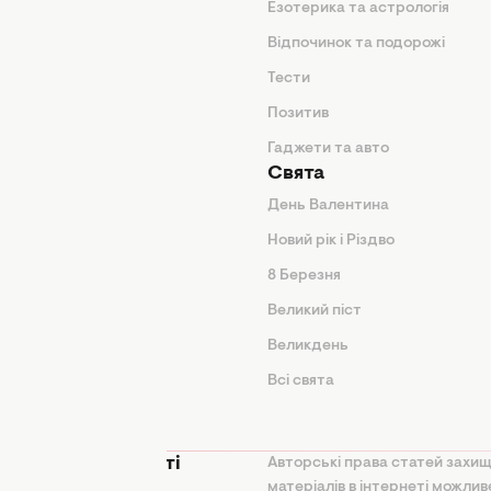
Езотерика та астрологія
нтер'єр
Відпочинок та подорожі
арини
Тести
Позитив
Гаджети та авто
Свята
День Валентина
Новий рік і Різдво
дказки
8 Березня
и
Великий піст
іки
Великдень
Всі свята
ття
 конфіденційності
Авторські права статей захищ
матеріалів в інтернеті можли