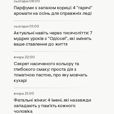
сьогодні 08:00
Парфуми з запахом кориці: 4 "гарячі"
аромати на осінь для справжніх леді
сьогодні 01:00
Актуальні навіть через тисячоліття: 7
мудрих уроків з "Одіссеї", які змінять
ваше ставлення до життя
вчора 22:00
Секрет насиченого кольору та
глибокого смаку: проста дія з
томатною пастою, про яку мовчать
кухарі
вчора 21:00
Фатальні жінки: 4 імені, які назавжди
западають у пам'ять кожного
чоловіка