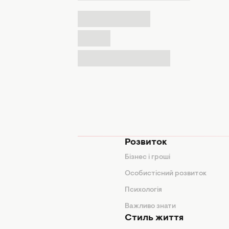
мода
Розвиток
и
Бізнес і гроші
поради
Особистісний розвиток
Психологія
ди
Важливо знати
Стиль життя