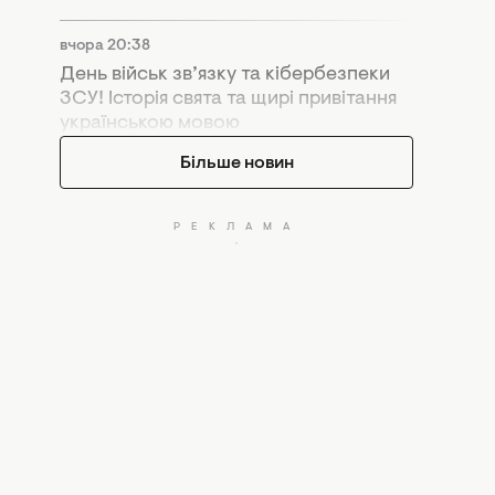
вчора 20:38
День військ зв’язку та кібербезпеки
ЗСУ! Історія свята та щирі привітання
українською мовою
Більше новин