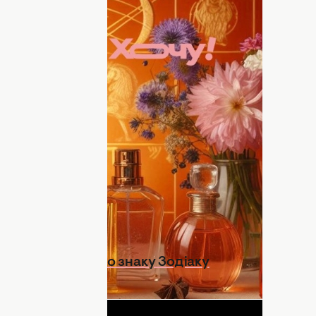
ще, що ви тільки захочете
ма, темперамент і характер. Відповідно,
. Та є такі, що не просто пасують до
чакрами. Раніше ми писали,
як легко
мо, які парфуми притягнуть успіх.
итягнуть удачу, любов, гроші та
 які бездоганно пасують до енергетики
ими і ловіть удачу за хвіст.
ради для кожного знаку Зодіаку
ДНЯ