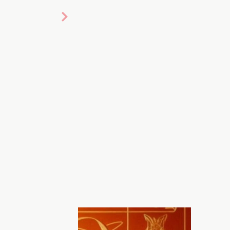
 фото створене ШІ для Хочу