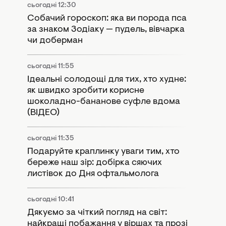
сьогодні 12:30
Собачий гороскоп: яка ви порода пса
за знаком Зодіаку — пудель, вівчарка
чи доберман
сьогодні 11:55
Ідеальні солодощі для тих, хто худне:
як швидко зробити корисне
шоколадно-бананове суфле вдома
(ВІДЕО)
сьогодні 11:35
Подаруйте краплинку уваги тим, хто
береже наш зір: добірка сяючих
листівок до Дня офтальмолога
сьогодні 10:41
Дякуємо за чіткий погляд на світ:
найкращі побажання у віршах та прозі