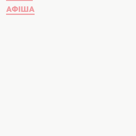
АФІША
Які парфуми підходять для кожного знаку Зодіаку,