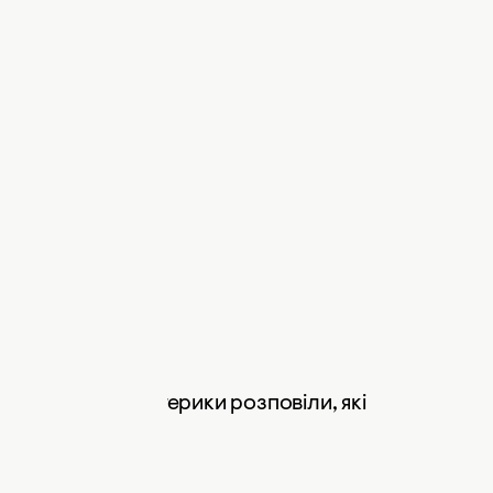
аку:
ць, Діва
ва
н
г
, Овен
иття з нуля. Езотерики розповіли, які
еродження
.