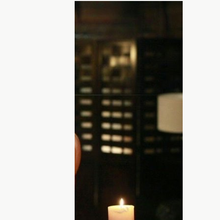
у серіалі. Фото: соцмережі
ють у новій драмі
 новому серіалі
ершення
культового серіалу
і Пол Веслі знову зустрінуться на
е про культове возз'єднання
над новою драмою "Ти заслуговуєш