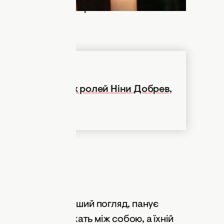
іс Hulu. Проєкт створюється за мотивами
гі Блум Томпсон.
flix: 15 найкращих ролей Ніни Добрев,
)
ДНЯ
дмісті, де, на перший погляд, панує