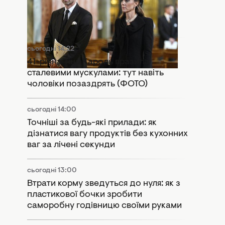
Розкол у монархії: Кейт Міддлтон і
принц Вільям потрапили в гучний
скандал
сьогодні 14:22
41-річна Тіна Кароль вразила
сталевими мускулами: тут навіть
чоловіки позаздрять (ФОТО)
сьогодні 14:00
Точніші за будь-які прилади: як
дізнатися вагу продуктів без кухонних
ваг за лічені секунди
сьогодні 13:00
Втрати корму зведуться до нуля: як з
пластикової бочки зробити
саморобну годівницю своїми руками