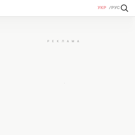
УКР
РУС
ів після фіналу культового серіалу