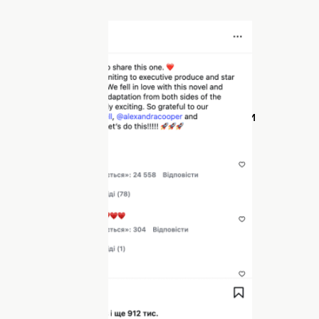
і в новій драмі. Фото:
овий проєкт Ніна
опублікувала
новину у
 що давно чекала моменту, коли зможе
ами Добрев, можливість одночасно бути
ою стала для неї особливо цінним