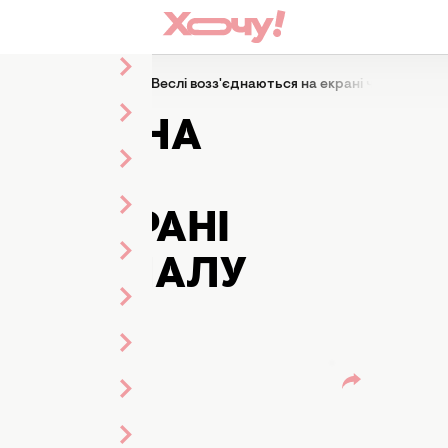
я! Ніна Добрев і Пол Веслі возз'єднаються на екрані через 10 рок
СЯ! НІНА
ЛІ
НА ЕКРАНІ
ІСЛЯ ФІНАЛУ
АЛУ
вного