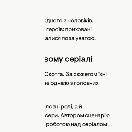
 пари давно дружать між собою, а їхній
окого вбивства одного з чоловіків.
темний бік життя героїв: приховані
 які роками залишалися поза увагою.
л Веслі у новому серіалі
Пол Веслі зіграє Скотта. За сюжетом їхні
онфлікту, що стане однією з головних
конуватимуть головні ролі, а й
к виконавчі продюсери. Автором сценарію
н, відомий своєю роботою над серіалом