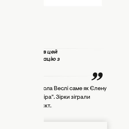
. Ми закохалися в цей
и його екранізацію з
но захопливою.
ь Ніну Добрев і Пола Веслі саме як Єлену
Щоденники вампіра". Зірки зіграли
іна покинула проєкт.