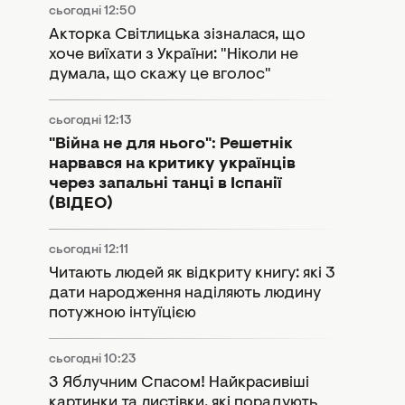
сьогодні 12:50
Акторка Світлицька зізналася, що
хоче виїхати з України: "Ніколи не
думала, що скажу це вголос"
сьогодні 12:13
"Війна не для нього": Решетнік
нарвався на критику українців
через запальні танці в Іспанії
(ВІДЕО)
сьогодні 12:11
Читають людей як відкриту книгу: які 3
дати народження наділяють людину
потужною інтуїцією
сьогодні 10:23
З Яблучним Спасом! Найкрасивіші
картинки та листівки, які порадують