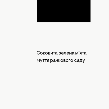
Fresca
ів у парфумерії. Соковита зелена м’ята,
оти створюють відчуття ранкового саду