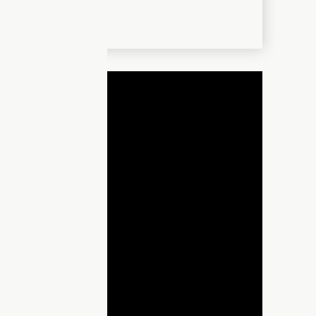
ДНЯ
lay
ideo