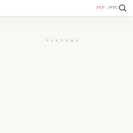
УКР
РУС
 та дарують свіжість