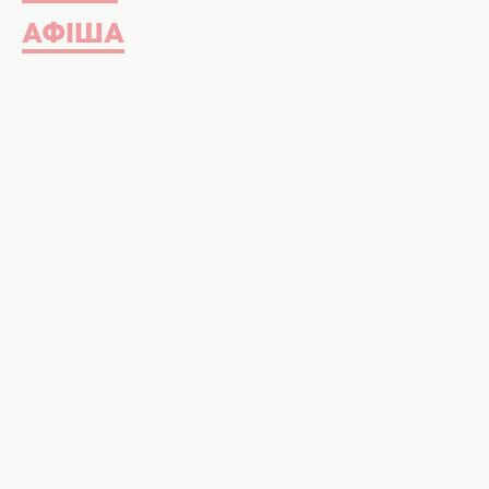
АФІША
Guerlain Aqua Allegoria Herba Fresca. Фо