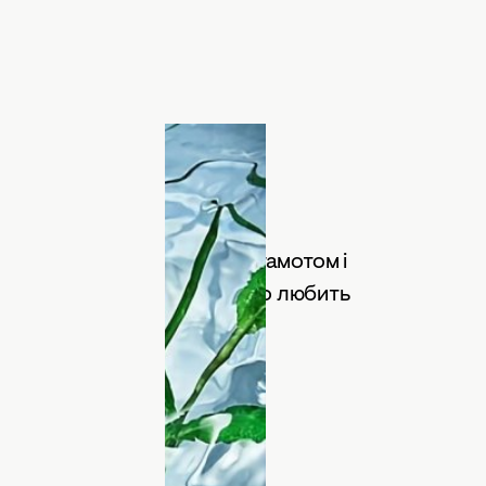
то: pinterest.com
поєднується з лимоном, бергамотом і
ончений аромат для тих, хто любить