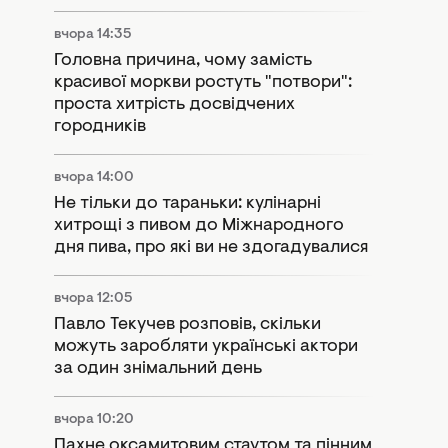
вчора 14:35
Головна причина, чому замість
красивої моркви ростуть "потвори":
проста хитрість досвідчених
городників
вчора 14:00
Не тільки до тараньки: кулінарні
хитрощі з пивом до Міжнародного
дня пива, про які ви не здогадувалися
вчора 12:05
Павло Текучев розповів, скільки
можуть заробляти українські актори
за один знімальний день
вчора 10:20
Пахне оксамитовим стаутом та пінним