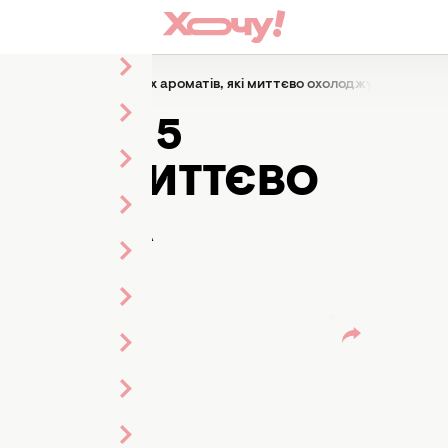
кубиків льоду: 5 м’ятних ароматів, які миттєво охолоджують шкіру
ЛЬОДУ: 5
, ЯКІ МИТТЄВО
ІРУ ТА
ТЬ