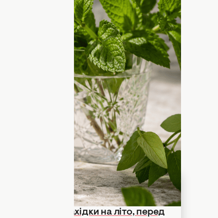
трість для спекотного сезону
літньої парфумерії
. Вона не просто
ливе відчуття прохолоди, ніби легкий
ий день. У поєднанні з цитрусами,
ми ця нота звучить чисто, енергійно та
іть найвищі температури.
ажкі та солодкі аромати на щось легке й
рфуми з м’ятою. У цій добірці на Хочу.ua
рують справжній ефект свіжості.
парфумерні знахідки на літо, перед