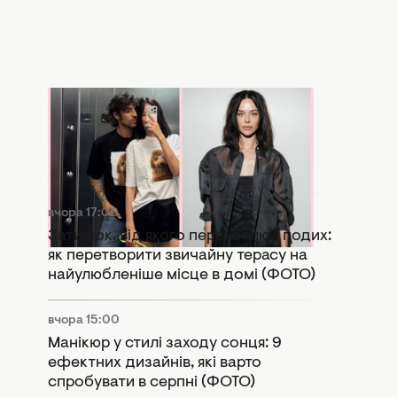
вчора 17:57
Копія колишньої: у Мережі активно
порівнюють нову дівчину Дантеса з
Дорофєєвою (ФОТО)
вчора 17:00
Затишок, від якого перехоплює подих:
як перетворити звичайну терасу на
найулюбленіше місце в домі (ФОТО)
вчора 15:00
Манікюр у стилі заходу сонця: 9
ефектних дизайнів, які варто
спробувати в серпні (ФОТО)