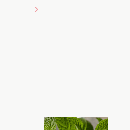
то: ШІ для Хочу!