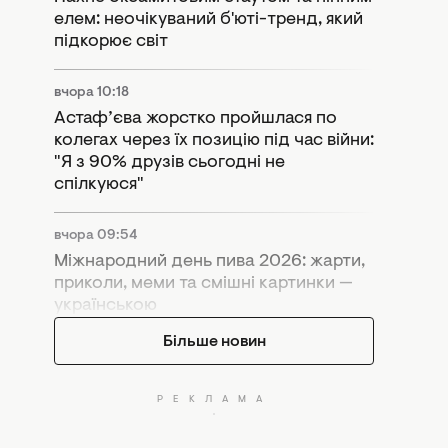
елем: неочікуваний б'юті-тренд, який
підкорює світ
вчора 10:18
Астаф’єва жорстко пройшлася по
колегах через їх позицію під час війни:
"Я з 90% друзів сьогодні не
спілкуюся"
вчора 09:54
Міжнародний день пива 2026: жарти,
приколи, меми та смішні картинки —
українською
Більше новин