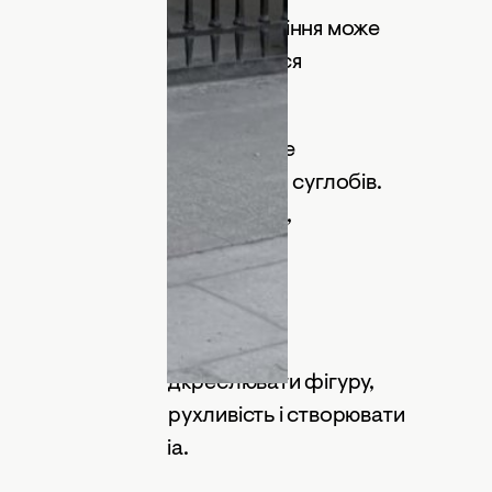
егантності, але щоденне носіння може
 положення стопи збільшується
.
олошують
, що з часом це може
х, а також до перенапруження суглобів.
ноді впливає і на форму стопи,
орт.
к
воїй здатності підкреслювати фігуру,
жуть обмежувати рухливість і створювати
це
йдеться
на Grazia.