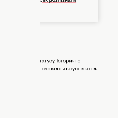
ечі: 5 лайфхаків, як розпізнати
VIDEO
ию
вого стилю та статусу. Історично
давнину як знак положення в суспільстві.