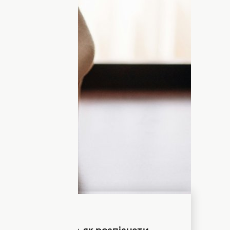
 елементи одягу
та аксесуарів можуть
амопочуття. Ми носимо їх щодня, навіть не
ровокувати дискомфорт і навіть проблеми
 приблизно 70 тисяч років тому, коли
я до холодного клімату. Про це
пише
, складалися зі шкур тварин, але з часом
лися аксесуари, взуття та різні модні
ть увагу: деякі з них варто носити