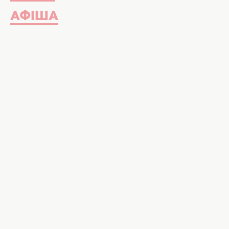
АФІША
Небезпечний гардероб. Фото: u
Що у вашому гардеробі шкодить с