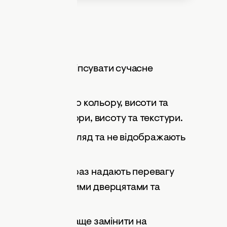
VIDEO
старіло
а
. Вони можуть зіпсувати сучасне
актуальним.
єї колекції, одного кольору, висоти та
поєднувати кольори, висоту та текстури.
ь бездушний вигляд та не відображають
орашній день. Зараз надають перевагу
 трапами, скляними дверцятами та
олодні метали краще замінити на