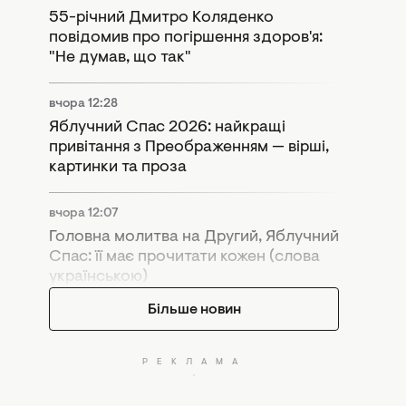
55-річний Дмитро Коляденко
повідомив про погіршення здоров'я:
"Не думав, що так"
вчора 12:28
Яблучний Спас 2026: найкращі
привітання з Преображенням — вірші,
картинки та проза
вчора 12:07
Головна молитва на Другий, Яблучний
Спас: її має прочитати кожен (слова
українською)
Більше новин