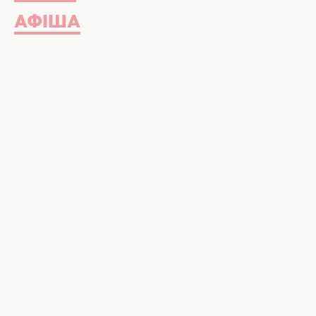
АФІША
Сучасний інтер'єр. Фото: ШІ, 
Від чого варто відмовитися у 202