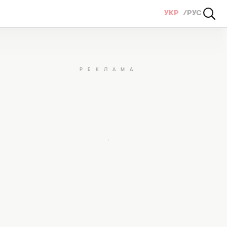
УКР
РУС
026 році