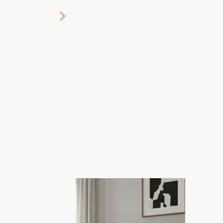
Хочу!
6 році