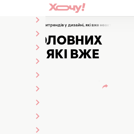
тильно: 5 головних антитрендів у дизайні, які вже неактуальні у 2
НО: 5 ГОЛОВНИХ
ЗАЙНІ, ЯКІ ВЖЕ
26 РОЦІ
да
річки