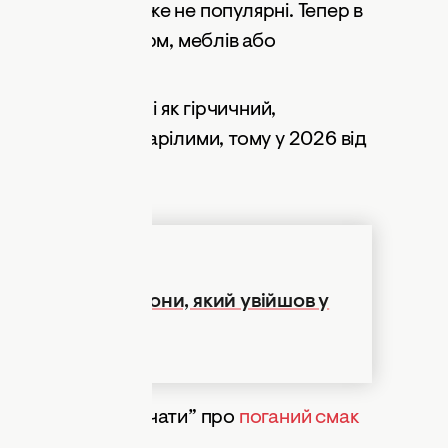
риті простори вже не популярні. Тепер в
 за допомогою ширм, меблів або
тя приватності.
 епохою 70-х, такі як гірчичний,
вважаються застарілими, тому у 2026 від
декор робочої зони, який увійшов у
ожуть просто “кричати” про
поганий смак