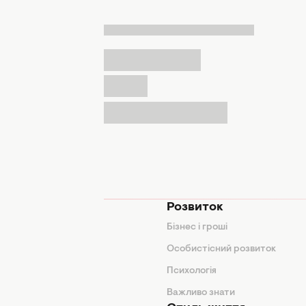
мода
Розвиток
и
Бізнес і гроші
поради
Особистісний розвиток
Психологія
ди
Важливо знати