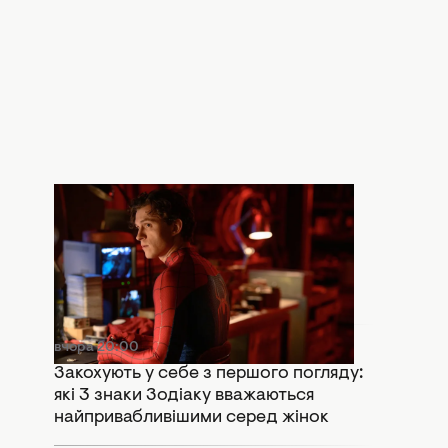
вчора 20:30
Що означає сцена після титрів
"Людина-павук: Абсолютно новий
день": Marvel залишили важливий
натяк
вчора 20:00
Закохують у себе з першого погляду:
які 3 знаки Зодіаку вважаються
найпривабливішими серед жінок