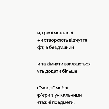
но відкриті труби, грубі металеві
же неактуальні. Вони створюють відчуття
не благородний лофт, а бездушний
ілі кухні, коридори та кімнати вважаються
ими. Люди прагнуть додати більше
і у свій дім.
омерціалізація та "модні" меблі
і — продумані інтер’єри з унікальними
уючи сучасні та вінтажні предмети.