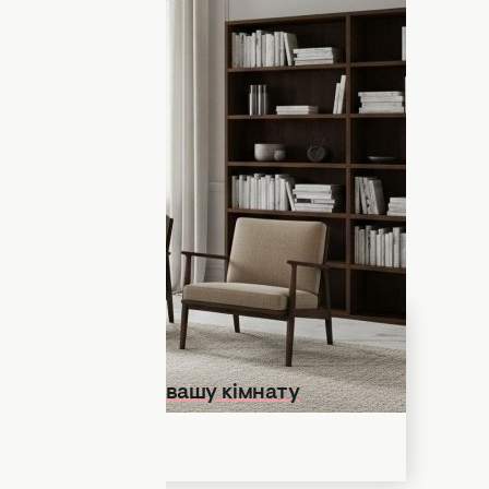
и прагнуть знайти “золоту середину”:
и у стилі. Іноді краще прислухатися до
анувати інтер’єр. Адже ви можете не
оді
, а від чого краще відмовитися взагалі.
ь відмовитися у 2026 році від деяких
будинок і показати несмак, пише
д, який зробить вашу кімнату
орішою