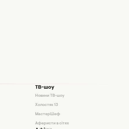
ТВ-шоу
Новини ТВ-шоу
Холостяк 13
МастерШеф
Аферисти в сітях