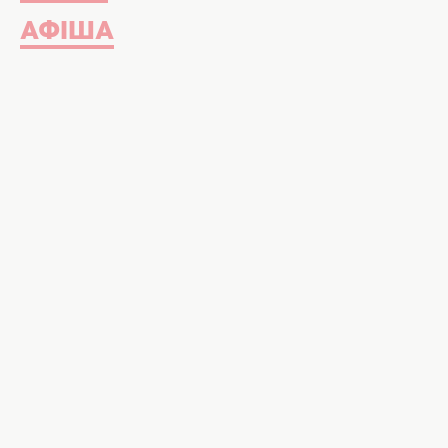
АФІША
Експерти вважають, що штучний інтелект може доп
magnific.com