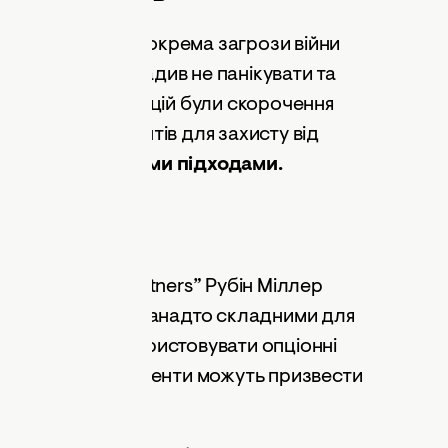
ових ситуацій, зокрема загрози війни
ктів, ChatGPT радив не панікувати та
Серед рекомендацій були скорочення
стання інструментів для захисту від
годилися з такими підходами.
коєння
ltoma Capital Partners” Рубін Міллер
ди чат-бота були занадто складними для
 пропонував використовувати опціонні
 хоча такі інструменти можуть призвести
віду.