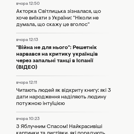
вчора 12:50
Акторка Світлицька зізналася, що
хоче виїхати з України: "Ніколи не
думала, що скажу це вголос"
вчора 12:13
"Війна не для нього": Решетнік
нарвався на критику українців
через запальні танці в Іспанії
(ВІДЕО)
вчора 12:11
Читають людей як відкриту книгу: які 3
дати народження наділяють людину
потужною інтуїцією
вчора 10:23
З Яблучним Спасом! Найкрасивіші
картинки та листівки, які порадують