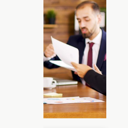
T може допомогти зі створенням
ле покладатися на його поради без
икористовують
не лише для пошуку
й для фінансових консультацій. Багато
т замінити професійного радника та
 інвестицій. Щоб перевірити це на
еримент із портфелем на один мільйон
сійних фінансистів.
ими: ChatGPT продемонстрував сильні
зки помилок. Про це
повідомляє
The Wall