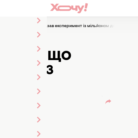
вого радника: що показав експеримент із мільйоном доларів
ИЛИ ЯК
ДНИКА: ЩО
МЕНТ ІЗ
РІВ
ин