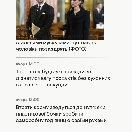
Розкол у монархії: Кейт Міддлтон і
принц Вільям потрапили в гучний
скандал
вчора 14:22
41-річна Тіна Кароль вразила
сталевими мускулами: тут навіть
чоловіки позаздрять (ФОТО)
вчора 14:00
Точніші за будь-які прилади: як
дізнатися вагу продуктів без кухонних
ваг за лічені секунди
вчора 13:00
Втрати корму зведуться до нуля: як з
пластикової бочки зробити
саморобну годівницю своїми руками