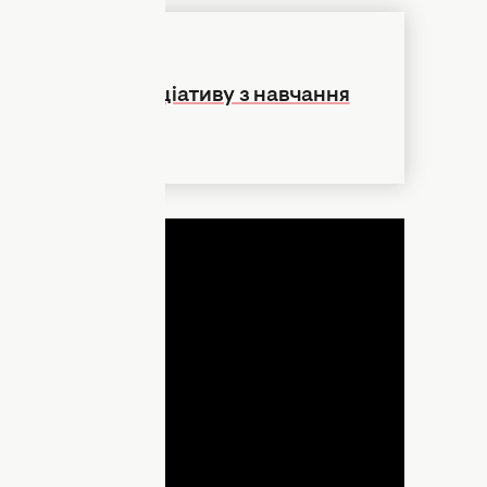
 підтримало ініціативу з навчання
ДНЯ
lay