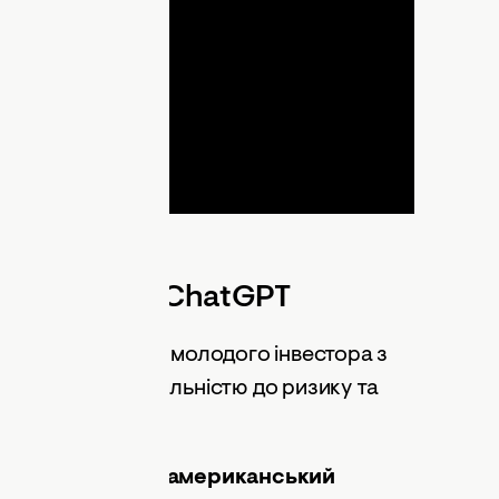
ideo
апропонував ChatGPT
 надали профіль молодого інвестора з
и, помірною схильністю до ризику та
ів.
ловину коштів в американський