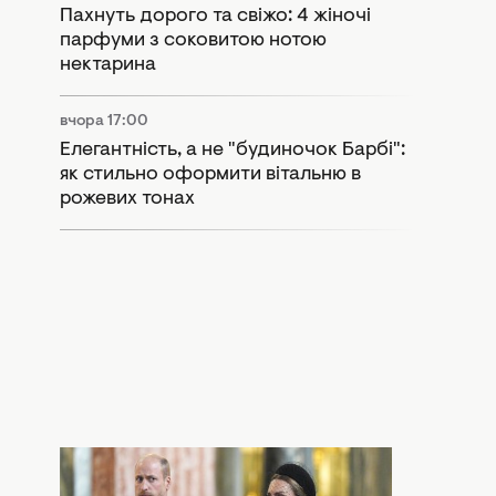
Пахнуть дорого та свіжо: 4 жіночі
парфуми з соковитою нотою
нектарина
вчора 17:00
Елегантність, а не "будиночок Барбі":
як стильно оформити вітальню в
рожевих тонах
вчора 15:55