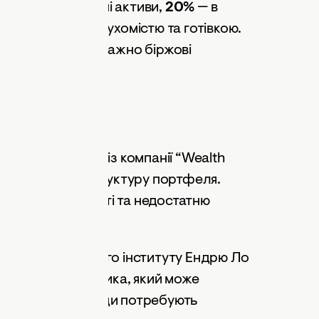
ти на міжнародні активи,
20%
— в
зподілити між нерухомістю та готівкою.
истовувати переважно біржові
ремих компаній.
систи
ант Аллан Рот із компанії “Wealth
апропоновану структуру портфеля.
матичні неточності та недостатню
го технологічного інституту Ендрю Ло
здібного помічника, який може
рекомендації завжди потребують