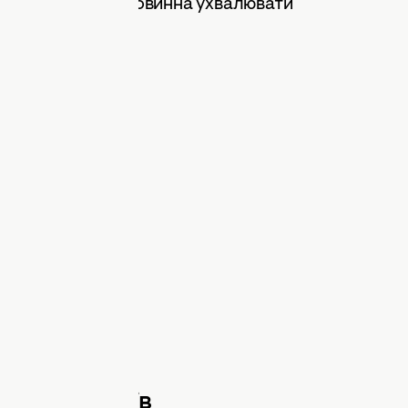
таточні рішення повинна ухвалювати
вих сценаріїв