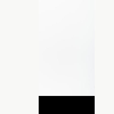
очку, якщо хтось потребує негайної
же коректні. З ними комфортно
я скороченим. Раніше ми писали, які
ння
через свій характер, а тепер
рдніший.
 можуть здаватися дуже строгими. Проте
і вони завжди допоможуть іншим. З цих
ДНЯ