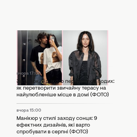
вчора 17:57
Копія колишньої: у Мережі активно
порівнюють нову дівчину Дантеса з
Дорофєєвою (ФОТО)
вчора 17:00
Затишок, від якого перехоплює подих:
як перетворити звичайну терасу на
найулюбленіше місце в домі (ФОТО)
вчора 15:00
Манікюр у стилі заходу сонця: 9
ефектних дизайнів, які варто
спробувати в серпні (ФОТО)