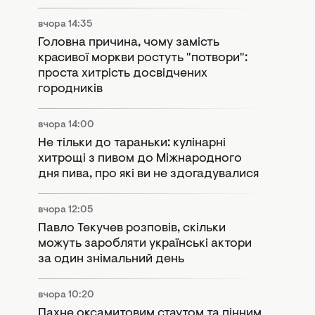
вчора 14:35
Головна причина, чому замість
красивої моркви ростуть "потвори":
проста хитрість досвідчених
городників
вчора 14:00
Не тільки до тараньки: кулінарні
хитрощі з пивом до Міжнародного
дня пива, про які ви не здогадувалися
вчора 12:05
Павло Текучев розповів, скільки
можуть заробляти українські актори
за один знімальний день
вчора 10:20
Пахне оксамитовим стаутом та пінним