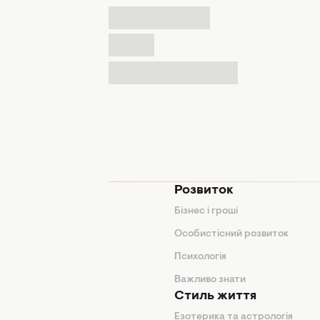
мода
Розвиток
и
Бізнес і гроші
поради
Особистісний розвиток
Психологія
ди
Важливо знати
Стиль життя
Езотерика та астрологія