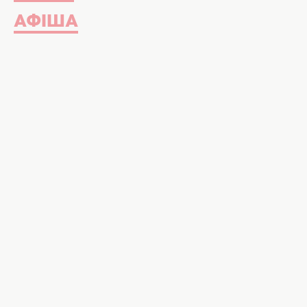
АФІША
Ці знаки Зодіаку дуже милосердні, фото
ЦІ знаки Зодіаку не підведуть