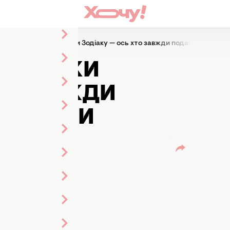
Наймилосердніші знаки Зодіаку — ось хто завжди подасть руку д
І ЗНАКИ
ТО ЗАВЖДИ
ОПОМОГИ
Мельник
рка стрічки