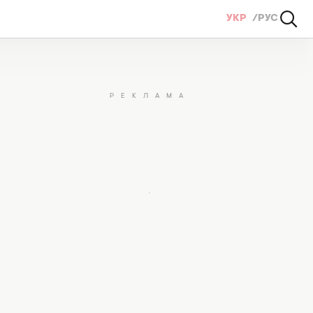
УКР
РУС
опомоги