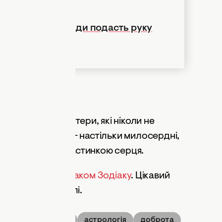
у — ось хто завжди подасть руку
і та чесані волонтери, які ніколи не
им. Саме Терези — настільки милосердні,
жею, і одягом, і частинкою серця.
 ви рослина за знаком Зодіаку
. Цікавий
нашому матеріалі.
Терези
Раки
астрологія
доброта