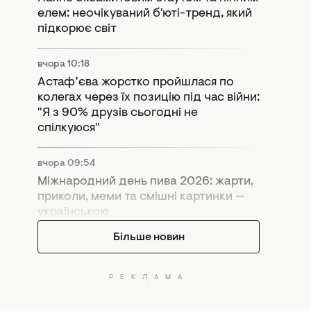
елем: неочікуваний б'юті-тренд, який
підкорює світ
вчора 10:18
Астаф’єва жорстко пройшлася по
колегах через їх позицію під час війни:
"Я з 90% друзів сьогодні не
спілкуюся"
вчора 09:54
Міжнародний день пива 2026: жарти,
приколи, меми та смішні картинки —
українською
Більше новин