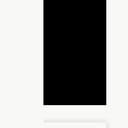
lay
ideo