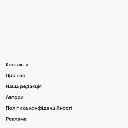
Інтерв'ю
Дизайн та і
Краса і здоров'я
Догляд за обличчям та тілом
Домашні тв
Догляд за волоссям
Сад і город
Макіяж
Лайфхаки
Кухня
Манікюр та педикюр
Рецепти
Дієти та харчування
Їжа
Здоров'я
Контакти
Кулінарні пі
Парфумерія
Стосунк
Про нас
Фітнес
Ми та чолов
Наша редакція
Секс
Автори
Сімейне жи
Політика конфіденційності
Діти
Автори
Політика
Реклама
Контакти
Редакцій