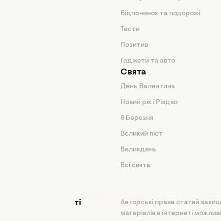
нтер'єр
Відпочинок та подорожі
арини
Тести
Позитив
Гаджети та авто
Свята
День Валентина
Новий рік і Різдво
дказки
8 Березня
и
Великий піст
іки
Великдень
Всі свята
ття
 конфіденційності
Авторські права статей захищ
матеріалів в інтернеті можли
на політика