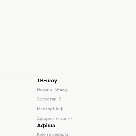
ТВ-шоу
Новини ТВ-шоу
Холостяк 13
МастерШеф
Аферисти в сітях
Афіша
Кіно та серіали