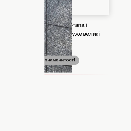
ну причину розлучення
Потапа і
мішані не лише почуття, а й дуже великі
убізнес
зірки
знаменитості