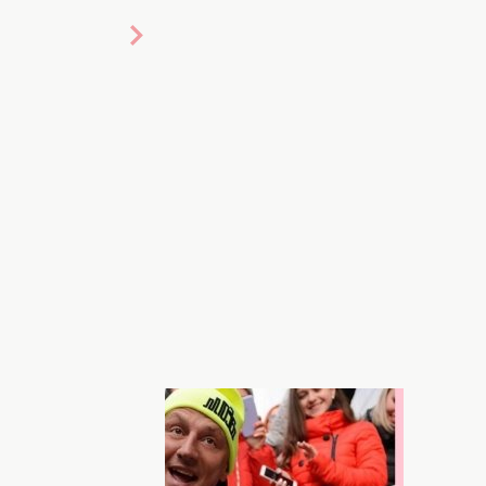
. Фото: gullivercenter.com
рибрали з почесної "Алеї зірок" в