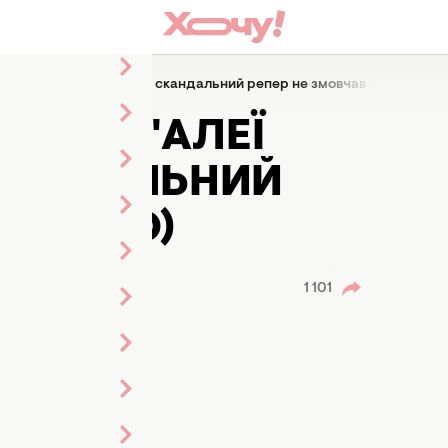
ли з "Алеї зірок" у Києві: скандальний репер не змовчав (ФОТО)
ИКЛИ З "АЛЕЇ
 СКАНДАЛЬНИЙ
 (ФОТО)
ого
1 101