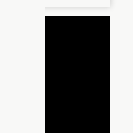
ДНЯ
lay
ideo