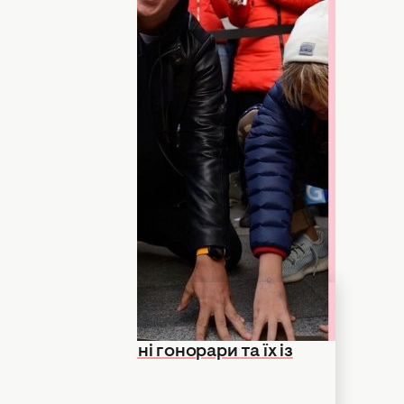
які нещодавно
оголосили про
побачити на "Алеї зірок" біля київського
чки були частиною цієї локації, де увічнені
.
тів зникли з алеї. Замість них на плитці
жу — заглиблення, де раніше були
 розкрив космічні гонорари та їх із
а кордоном