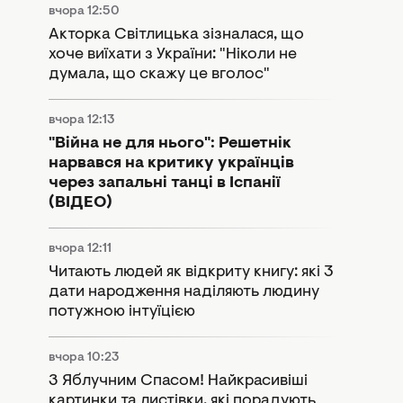
вчора 12:50
Акторка Світлицька зізналася, що
хоче виїхати з України: "Ніколи не
думала, що скажу це вголос"
вчора 12:13
"Війна не для нього": Решетнік
нарвався на критику українців
через запальні танці в Іспанії
(ВІДЕО)
вчора 12:11
Читають людей як відкриту книгу: які 3
дати народження наділяють людину
потужною інтуїцією
вчора 10:23
З Яблучним Спасом! Найкрасивіші
картинки та листівки, які порадують