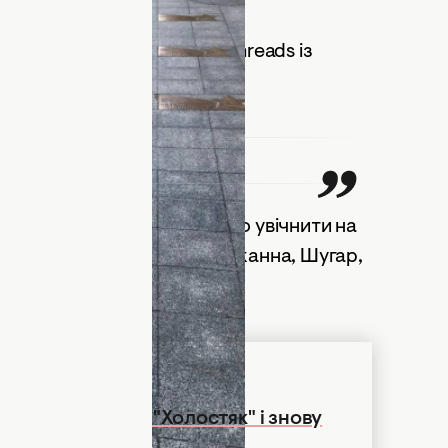
 зірки. Фото: ТаблоID
ер відреагував у своєму Threads із
артував:
ні ходять люди.
ам обговорити, кого варто увічнити на
антів, які він згадав, — Кажанна, Шугар,
Потап захотів у "Холостяк" і знову
і