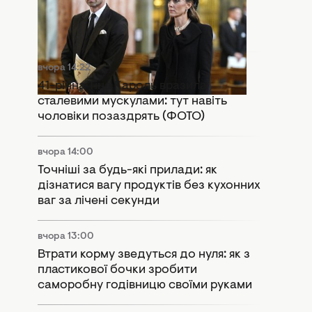
Розкол у монархії: Кейт Міддлтон і
принц Вільям потрапили в гучний
скандал
вчора 14:22
41-річна Тіна Кароль вразила
сталевими мускулами: тут навіть
чоловіки позаздрять (ФОТО)
вчора 14:00
Точніші за будь-які прилади: як
дізнатися вагу продуктів без кухонних
ваг за лічені секунди
вчора 13:00
Втрати корму зведуться до нуля: як з
пластикової бочки зробити
саморобну годівницю своїми руками