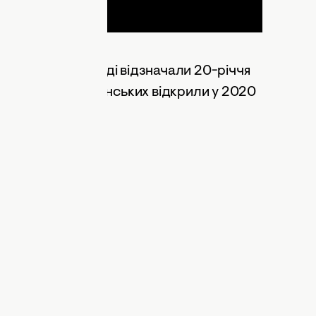
у 2013 році — тоді відзначали 20-річчя
ідзнаку Насті Каменських відкрили у 2020
кою Потапа.