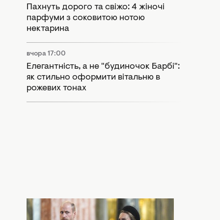
Пахнуть дорого та свіжо: 4 жіночі
парфуми з соковитою нотою
нектарина
вчора 17:00
Елегантність, а не "будиночок Барбі":
як стильно оформити вітальню в
рожевих тонах
вчора 15:55