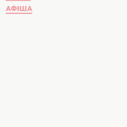
АФІША
Таблички Потапа і Каменських зняли з "Алеї зірок"
Імена артистів-утікачів нарешті п