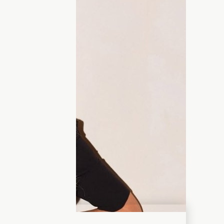
й відомої блогерки
оділилася з підписниками приємною
ці стосунків її чоловік Сергій, відомий в
аної особливий сюрприз за кругленьку
вала фото великого букета півоній та
нду KAMNI. Всередині був класичний
 Diamond Tennis Bracelet. Прикраса
енду й вирізняється лаконічним
ині.