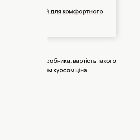
уму, необхідну їй для комфортного
ДНЯ
ійному сайті виробника, вартість такого
рів
. За актуальним курсом ціна