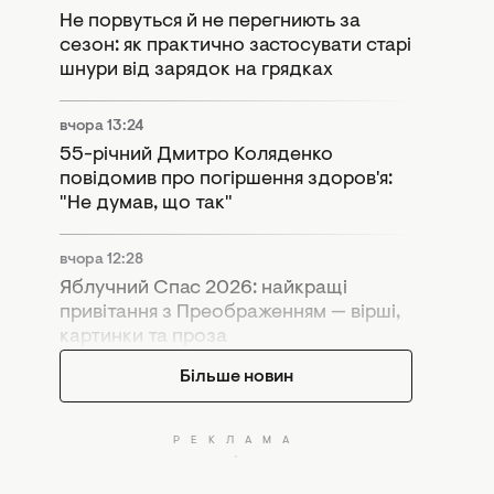
Не порвуться й не перегниють за
сезон: як практично застосувати старі
шнури від зарядок на грядках
вчора 13:24
55-річний Дмитро Коляденко
повідомив про погіршення здоров'я:
"Не думав, що так"
вчора 12:28
Яблучний Спас 2026: найкращі
привітання з Преображенням — вірші,
картинки та проза
Більше новин