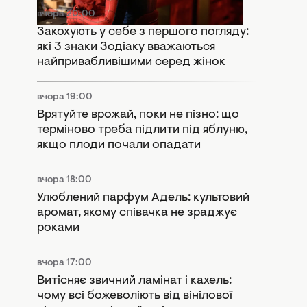
вчора 20:00
Закохують у себе з першого погляду:
які 3 знаки Зодіаку вважаються
найпривабливішими серед жінок
вчора 19:00
Врятуйте врожай, поки не пізно: що
терміново треба підлити під яблуню,
якщо плоди почали опадати
вчора 18:00
Улюблений парфум Адель: культовий
аромат, якому співачка не зраджує
роками
вчора 17:00
Витісняє звичний ламінат і кахель:
чому всі божеволіють від вінілової