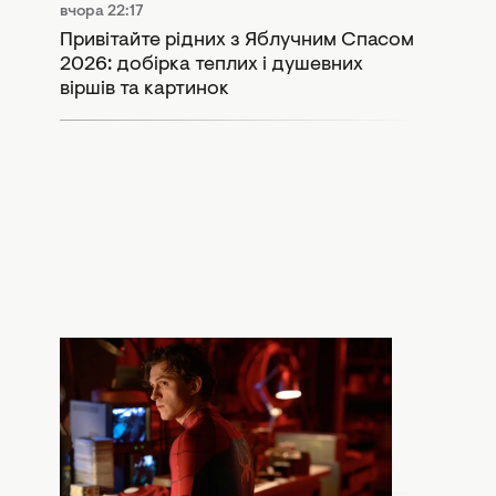
вчора 22:17
Привітайте рідних з Яблучним Спасом
2026: добірка теплих і душевних
віршів та картинок
вчора 20:30
Що означає сцена після титрів
"Людина-павук: Абсолютно новий
день": Marvel залишили важливий
натяк