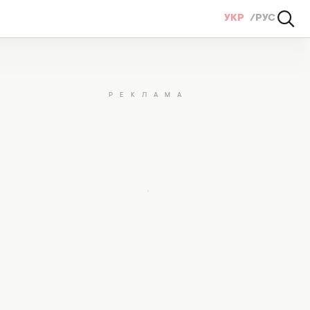
УКР
РУС
 (ФОТО)