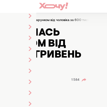
валась коштовним подарунком від чоловіка за 600 тисяч гривень
ИЗУВАЛАСЬ
РУНКОМ ВІД
 ТИСЯЧ ГРИВЕНЬ
ого
1 584