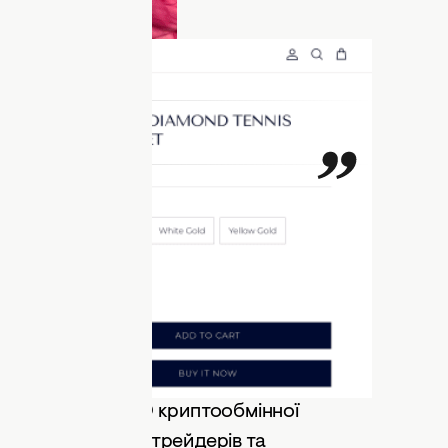
 доларів. Скриншот
річницю,
блогерка.
 він працює
 підписників, які почали активно
агато хто почав цікавитися, ким працює
ий під псевдонімом
Серьожа 001к
—
омо, що він є CEO криптообмінної
ої спільноти для трейдерів та