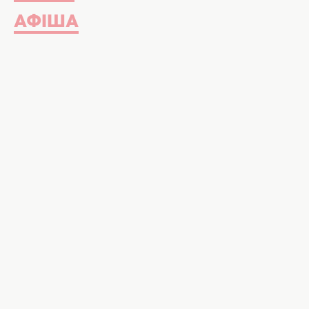
АФІША
Коханий Єви не пошкодував грошей їй на
instagram.com/eva.korshi