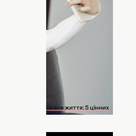
 від цього сіпається око. Дітям від батьків
йна підтримка. Вони чекають, що мами
ати і підтримати, але
де брати на це
авати себе дитині, потрібно бути
бути у ресурсі та щедро ділитися,
на досвід Марії Малихіної та її книгу
 глузд”.
іти запам'ятали на все життя: 5 цінних
ДНЯ