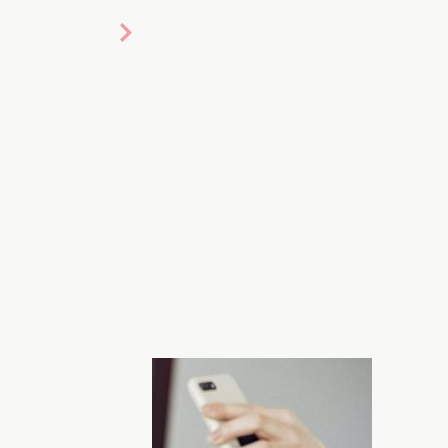
: osvitoria
ього 5 хвилин