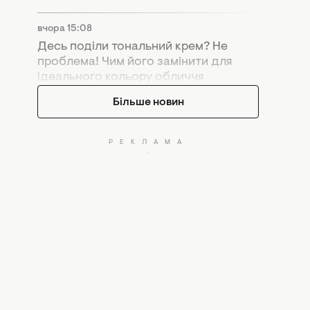
вчора 15:08
Десь поділи тональний крем? Не
проблема! Чим його замінити для
ідеального кольору обличчя
Більше новин