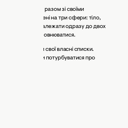
ий вона створила разом зі своїми
. Вони розподілені на три сфери: тіло,
ь пункти можуть належати одразу до двох
овлюватися та наповнюватися.
галі створювати свої власні списки.
ивість та способи потурбуватися про
тіло