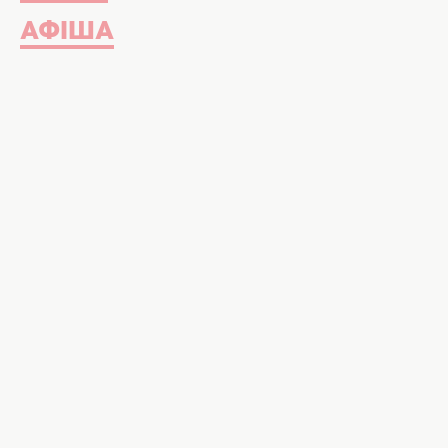
АФІША
Відновлення за кілька хвилин. Фото
Як відновити сили, якщо у вас вс