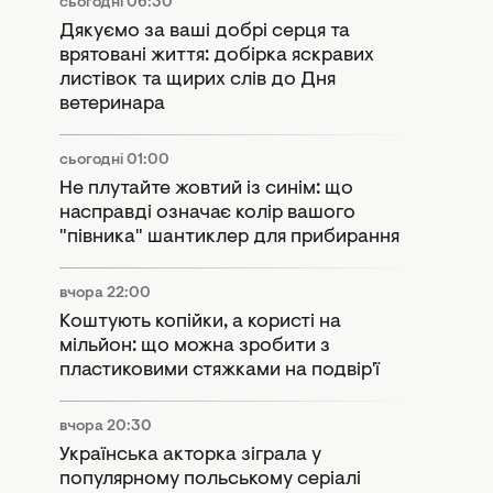
сьогодні 06:30
Дякуємо за ваші добрі серця та
врятовані життя: добірка яскравих
листівок та щирих слів до Дня
ветеринара
сьогодні 01:00
Не плутайте жовтий із синім: що
насправді означає колір вашого
"півника" шантиклер для прибирання
вчора 22:00
Коштують копійки, а користі на
мільйон: що можна зробити з
пластиковими стяжками на подвір'ї
вчора 20:30
Українська акторка зіграла у
популярному польському серіалі