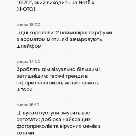
"1670", який виходить на Netflix
(ФОТО)
вчора 18:00
Гідні королеви: 2 неймовірні парфуми
з ароматом м'яти, які зачаровують
шлейфом
вчора 17:00
Зроблять дім візуально більшим і
затишнішим: гарячі тренди в
оформленні вікон, які витісняють
штори
вчора 16:10
Ці вусаті пустуни змусять вас
реготати: добірка найкращих
фотоприколів та вірусних мемів з
котами