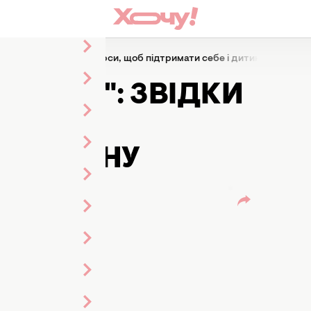
": звідки черпати ресурси, щоб підтримати себе і дитину
 РУЧКИ": ЗВІДКИ
, ЩОБ
І ДИТИНУ