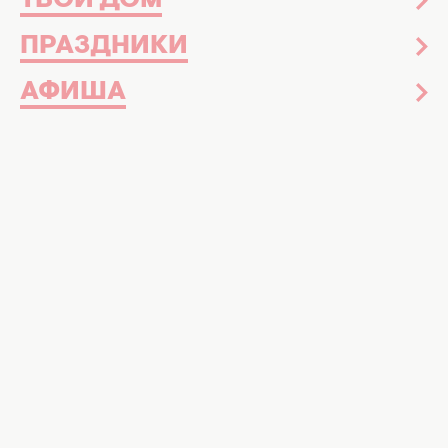
ТВОЙ ДОМ
ПРАЗДНИКИ
АФИША
Кино о ЧАЭС. Коллаж: ХОЧУ.юа
Боль, страх и подвиг: подборка кино о
Чернобыле, которое пробирает к стенам
Авария на ЧАЭС
26 апреля 1986 года – это
самая серьезная техногенная катастрофа,
последствия которой ощутил весь мир. И в
самом деле чувствует до сих пор. Тогда,
много лет назад, страшная трагедия унесла
жизни тысячи людей. Еще больше людей за
эти годы испытало на себе, что такое
радиоактивное облучение и чем оно