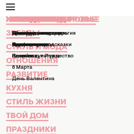
КРАСОТА И ЗДОРОВЬЕ
КРАСОТА И ЗДОРОВЬЕ
ЗВЕЗДЫ
СТИЛЬ И МОДА
ОТНОШЕНИЯ
РАЗВИТИЕ
КУХНЯ
СТИЛЬ ЖИЗНИ
ТВОЙ ДОМ
ПРАЗДНИКИ
АФИША
News.Hochu.ua
Красота и здоровье
Парфюмерия
"Он
ЗВЕЗДЫ
Маникюр и педикюр
Досье
Практические советы
Мы и мужчины
Рецепты
Эзотерика и астрология
Дизайн и интерьер
Все праздники
ТВ-шоу
"ОНИ НЕ ИМЕЮТ 
Парфюмерия
Знаменитости
Новости моды
Дети
Кулинарные подсказки
Гороскопы
Сад и огород
Пасха
Кино и сериалы
СТИЛЬ И МОДА
ЗАПАХА": КРИСТИ
Здоровье
Секс
Позитив
Новый год и Рождество
Новости культуры
ОТНОШЕНИЯ
РАССКАЗАЛА О С
8 Марта
РАЗВИТИЕ
День Валентина
ДУХАХ, СОБИРАЮ
КУХНЯ
КОМПЛИМЕНТОВ
СТИЛЬ ЖИЗНИ
Анна Мельник
Редактор ленты
Парфюмерия
04 марта 19:00
ТВОЙ ДОМ
новостей
ПРАЗДНИКИ