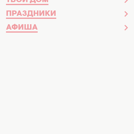
ТВОЙ ДОМ
ПРАЗДНИКИ
АФИША
Гороскоп на неделю, фото ИИ для Хочу!
Еженедельный гороскоп: настоящая сила
не в том, чтобы держать, а в том, чтобы
вовремя разжать ладони
ОГЛАВЛЕНИЕ:
Овен
Телец
Близнецы