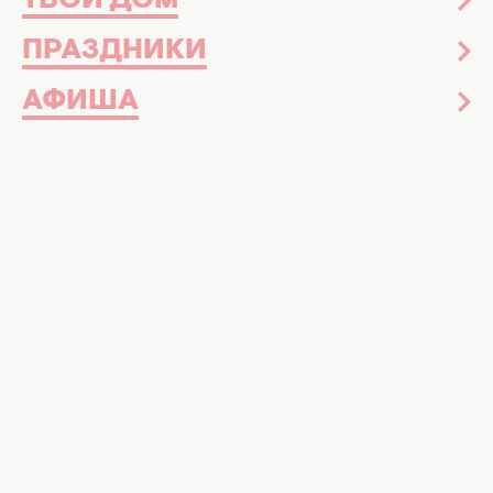
ТВОЙ ДОМ
ПРАЗДНИКИ
АФИША
Как вырастить большие и сладкие початки. Фото:
bonnieplants
Как правильно посеять и вырастить
кукурузу на участке
Кукуруза относится к тем культурам,
которые следует
успеть посеять в мае.
Но
если вы планируете впервые выращивать
это растение, вам нужно знать несколько
вещей.
Подробно об этом рассказала садовница
Сара Бакмо
. По ее словам, поздняя весна