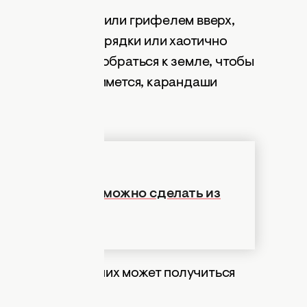
 тупым концом (или грифелем вверх,
о по периметру грядки или хаотично
е не смогут подобраться к земле, чтобы
да рассада поднимется, карандаши
и для дома: что можно сделать из
а
старые шины
. Из них может получиться
едям.