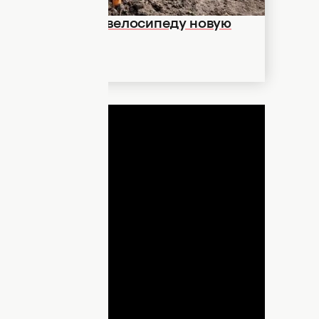
ить старенькому велосипеду новую
ДНЯ
lay
ideo