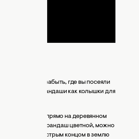
к и рассады
особ. Чтобы не забыть, где вы посеяли
ы используйте карандаши как колышки для
ьтуры или сорта прямо на деревянном
ркером. Если карандаш цветной, можно
лода и вонзить острым концом в землю