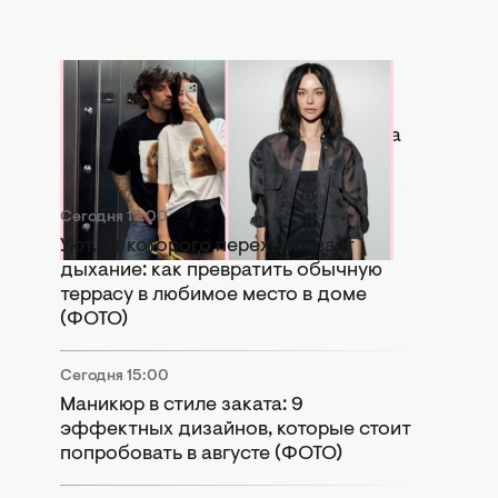
Сегодня 17:56
Копия бывшей: в Сети активно
сравнивают новую девушку Дантеса
с Дорофеевой (ФОТО)
Сегодня 17:00
Уют, от которого перехватывает
дыхание: как превратить обычную
террасу в любимое место в доме
(ФОТО)
Сегодня 15:00
Маникюр в стиле заката: 9
эффектных дизайнов, которые стоит
попробовать в августе (ФОТО)