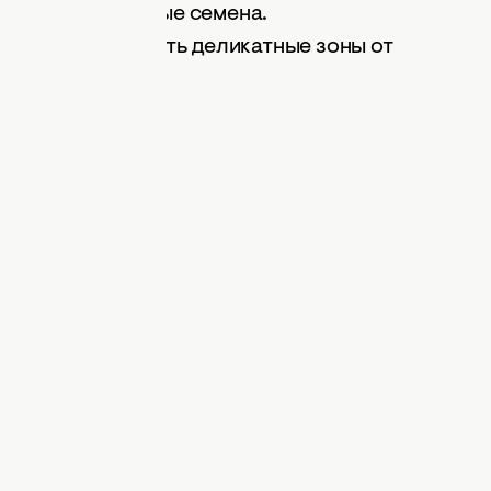
лько что посеянные семена.
поможет защитить деликатные зоны от