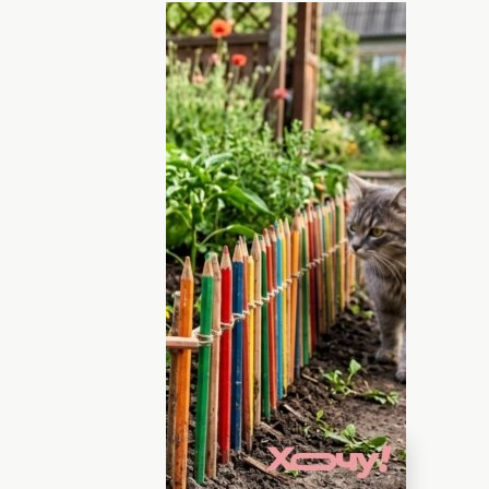
: ШИ, Хочу!
на грядках
 вещей в хозяйстве не бывает
. Для всего
ий часто прячутся не на полках
 ящиках письменных столов. Если у вас
копились старые, списанные или
 не торопитесь отправлять их в
ярия может стать настоящим кладом для
омнатных вазонов.