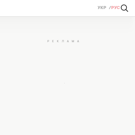
УКР
РУС
андаши на огороде или в саду