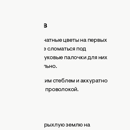
ассадой.
ды и цветов
или нежные комнатные цветы на первых
ддержке, чтобы не сломаться под
ка. Большие бамбуковые палочки для них
и подойдут идеально.
унт рядом с тонким стеблем и аккуратно
ью или синельной проволокой.
ек и птиц
свежескопанную, рыхлую землю на