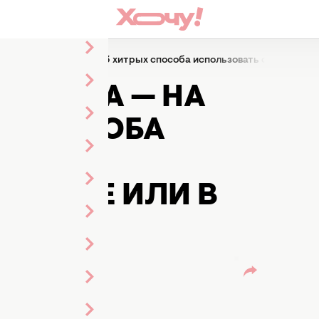
го бака — на грядки: 3 хитрых способа использовать старые кар
О БАКА — НА
Х СПОСОБА
ТАРЫЕ
ГОРОДЕ ИЛИ В