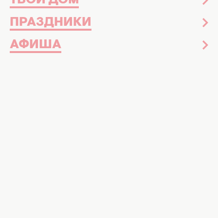
ТВОЙ ДОМ
ПРАЗДНИКИ
АФИША
История Государственного гимна Украины. Фото: ШИ,
Хочу!
Слова гимна из года в год становятся
пророческими для украинцев, поэтому
вспомним историю его создания и
интересные факты об этом
произведении
Сегодня, 10 марта, мы отмечаем
День
Государственного гимна Украины.
Это не
просто музыка или текст — это генетический
код нации, превращающий миллионы