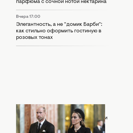
парфюма с сочной нотой нектарина
Вчера 17:00
Элегантность, а не "домик Барби":
как стильно оформить гостиную в
розовых тонах
Вчера 15:55
Раскол в монархии: Кейт Миддлтон и
принц Уильям попали в громкий
скандал