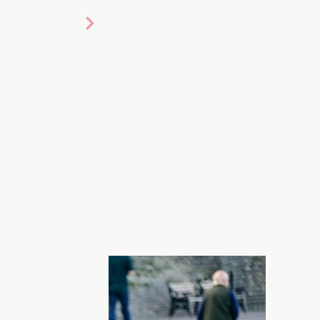
ризнаков замедления. Фото:
ловеческого долголетия еще не