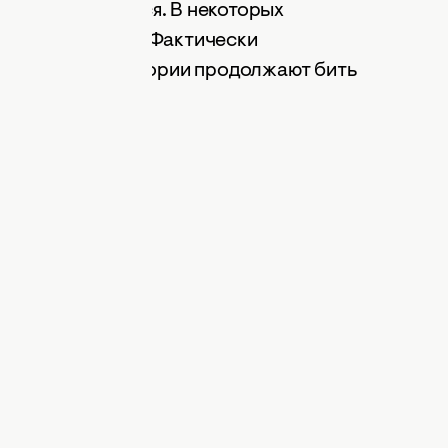
ски прекратился. В некоторых
атная динамика. Фактически
ей": одни территории продолжают бить
руют.