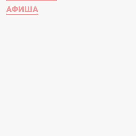
АФИША
Продолжительность жизни продолжает расти без п
unsplash.com
Ученые заявили, что пределы че