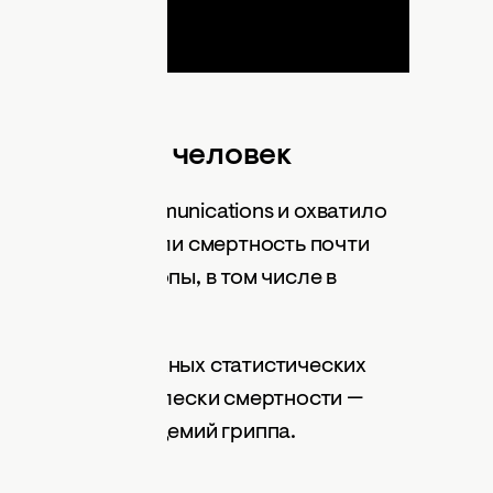
 миллионов человек
але Nature Communications и охватило
 проанализировали смертность почти
х Западной Европы, в том числе в
йцарии.
льзованием сложных статистических
раткосрочные всплески смертности —
ли сезонных эпидемий гриппа.