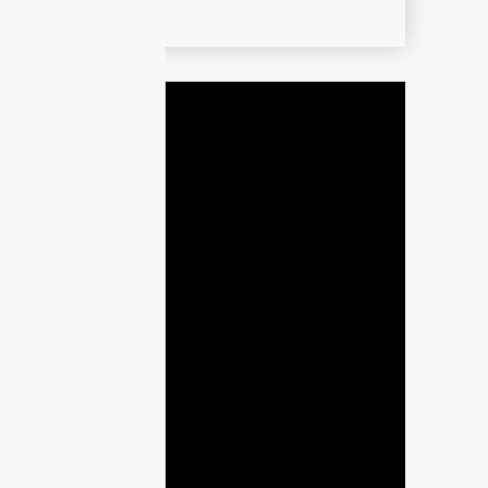
ДНЯ
lay
ideo