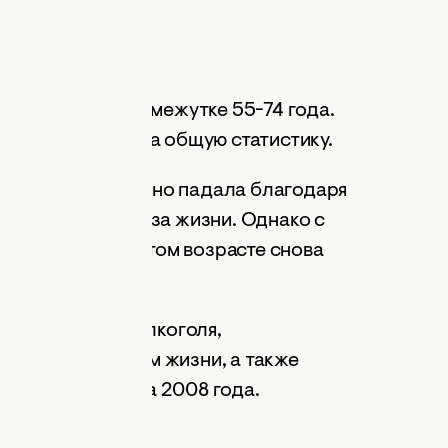
ода
 возрастном промежутке 55-74 года.
льшое влияние на общую статистику.
группе стремительно падала благодаря
 изменению образа жизни. Однако с
риск умереть в этом возрасте снова
употреблением алкоголя,
движным образом жизни, а также
ствиями кризиса 2008 года.