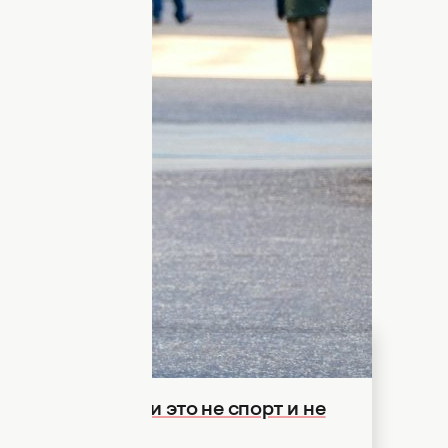
подтверждает
жизни
в развитых странах стабильно
дицина научилась эффективно бороться
тыми болезнями.
тезис о "биологическом потолке" —
почти исчерпал свой ресурс. Новое
ает этот пессимизм. Об этом
пишет
Live
 долголетия – и это не спорт и не