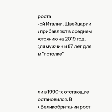
остигнуты
аков замедления роста
ружено. В Северной Италии, Швейцарии
ужчины ежегодно прибавляют в среднем
1,5 месяца. По состоянию на 2019 год,
ставлял 83 года для мужчин и 87 лет для
дее о неизбежном "потолке"
лагеря.
равномерной. Если в 1990-х отстающие
то этот процесс остановился. В
Валлонии и частях Великобритании рост