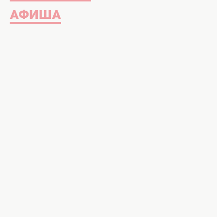
АФИША
МамаРика. Фото: прессслу
Эти треки для многих стали сау