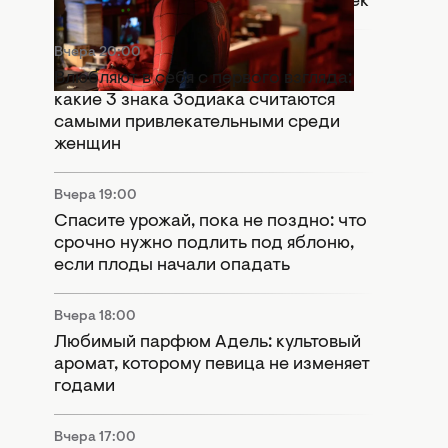
день": Marvel оставили важный намек
Вчера 20:00
Влюбляют в себя с первого взгляда:
какие 3 знака Зодиака считаются
самыми привлекательными среди
женщин
Вчера 19:00
Спасите урожай, пока не поздно: что
срочно нужно подлить под яблоню,
если плоды начали опадать
Вчера 18:00
Любимый парфюм Адель: культовый
аромат, которому певица не изменяет
годами
Вчера 17:00