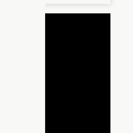
ДНЯ
lay
ideo