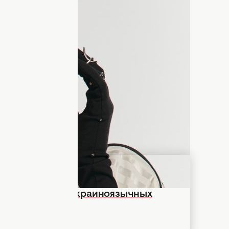
го или какие песни MamaRika, которая
убае
, сейчас самые популярные в TikTok?
стки, ставшие настоящими саундтреками
снимает вместе с мужем Сергеем
идео в искренние семейные хроники.
искренняя история о любви, внутренней
 отзываются каждому.
а самых крутых украиноязычных
арты (+КЛИПЫ)