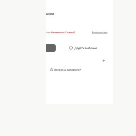
брела наряд за 2 дня до события.
анцы, несколько украшений, прическа