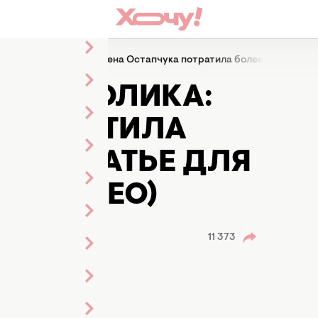
-секундного ролика: жена Остапчука потратила более 23 тыс. гр
ОГО РОЛИКА:
 ПОТРАТИЛА
Н НА ПЛАТЬЕ ДЛЯ
О, ВИДЕО)
льник
ленты
11 373