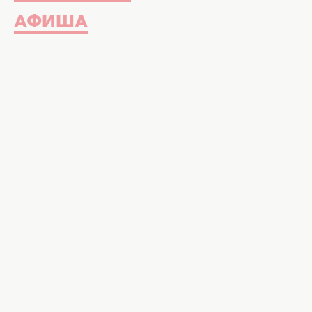
АФИША
Владимир Остапчук и Екатерина Полт
instagram.com/vova_ostap