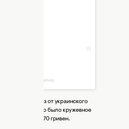
 Ostapchuk (@vova_ostapchuk)
ала нежный образ от украинского
нда the COAT. Это было кружевное
стоимостью
23 370 гривен.