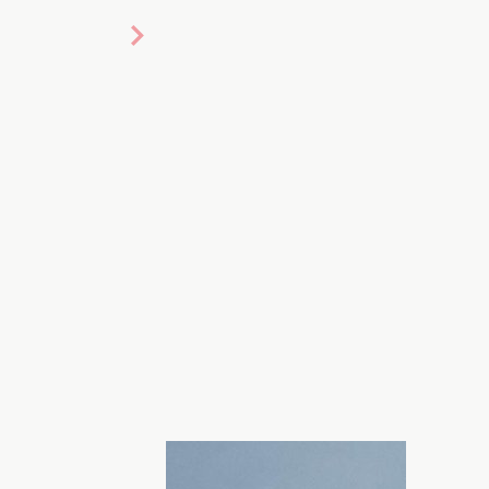
авская. Фото:
chuk