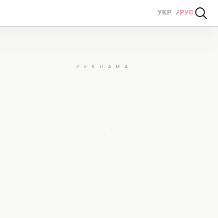
УКР
РУС
н на платье для гендер-пати (ФОТО, ВИДЕО)