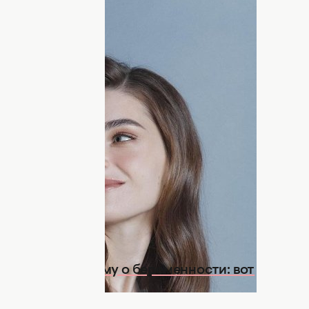
 ребенок, для Владимира - третий
терина Полтавская
рассекретили пол
ендер-пати, на которой будущая мамочка
сказываем, сколько оно стоило, - далее
ерина Полтавская поделились радостной
мальчика. Ролик с гендер-пати они
.
ак рассказала ему о беременности: вот