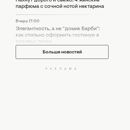
Пахнут дорого и свежо: 4 женские
парфюма с сочной нотой нектарина
Вчера 17:00
Элегантность, а не "домик Барби":
как стильно оформить гостиную в
розовых тонах
Больше новостей