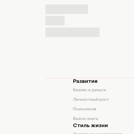
мода
Развитие
ды
Бизнес и деньги
ие советы
Личностный рост
я
Психология
енды
Важно знать
Стиль жизни