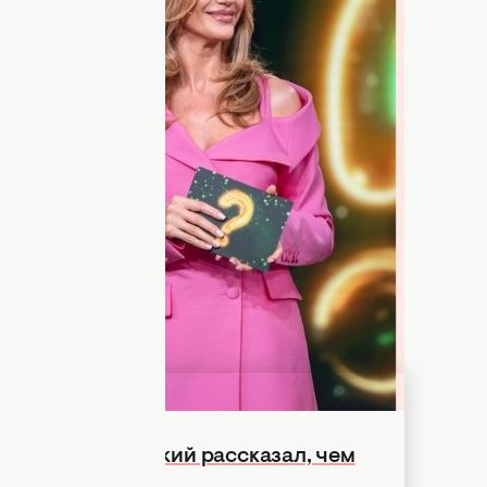
тся совместные треки известных
о-развлекательного шоу "єПитання на
 певицы: JAMALA, TAYANNA, Michelle
ать одну волну и круто проявить себя в
Нового канала уже 20 марта в 20:00.
 ведущая Леся Никитюк не могла не
жных совместных работах в музыке. И
 новый трек!
Виталий Козловский рассказал, чем