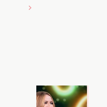
: пресс-служба
частие в известном шоу Нового