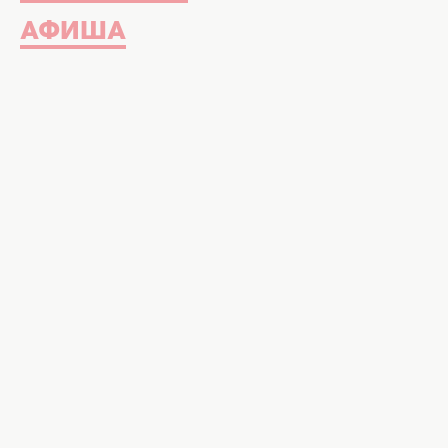
АФИША
Мишель Андраде и Леся Никитюк. Фото
Украинские певицы, принявшие у