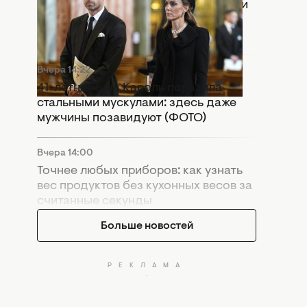
Раскол в монархии: Кейт Миддлтон и
принц Уильям попали в громкий
скандал
Вчера 14:22
41-летняя Тина Кароль поразила
стальными мускулами: здесь даже
мужчины позавидуют (ФОТО)
Вчера 14:00
Точнее любых приборов: как узнать
вес продуктов без кухонных весов за
считанные секунды
Больше новостей