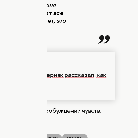
щения, какая песня
аждый автор любит все
 она хитом или нет, это
та": Владимир Черняк рассказал, как
во
 новый трек
о пробуждении чувств.