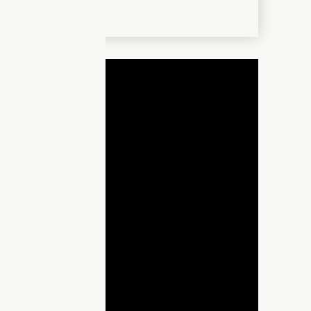
ДНЯ
lay
ideo