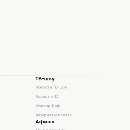
ТВ-шоу
Новости ТВ-шоу
Холостяк 13
МастерШеф
Аферисты в сетях
Афиша