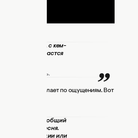
что, возможно, с кем-
 в шоу, что-то удастся
, Леся,
 к ведущей Мишель.
лаборация она делает по ощущениям. Вот
ртистом сделать общий
, у меня есть песня.
ом? Нет инструкции или