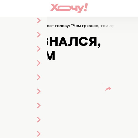
 признался, что не моет голову: "Чем грязнее, тем лучше"
С ПРИЗНАЛСЯ,
ВУ: "ЧЕМ
ШЕ"
ого