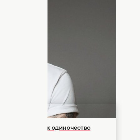
теса
уже давно стали предметом
 пытались повторить небрежную
бразные средства для укладки. Однако
ораздо проще — и для некоторых даже
 поинтересовалась, как ей сделать такую
 не оставил вопроса без ответа и честно
ми.
ес рассказал, как одиночество
ство (ВИДЕО)