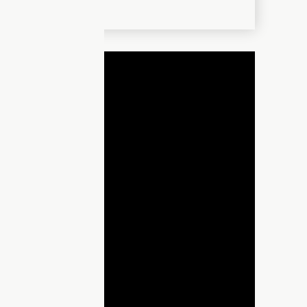
ДНЯ
lay
ideo