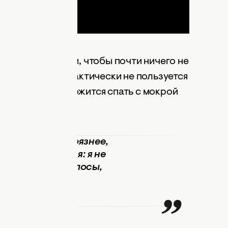
ет состоит в том, чтобы почти ничего не
ассказал, что практически не пользуется
ном и нередко ложится спать с мокрой
т волосы, чем грязнее,
ам не понравится: я не
огда не сушу волосы,
спать,
 артист.