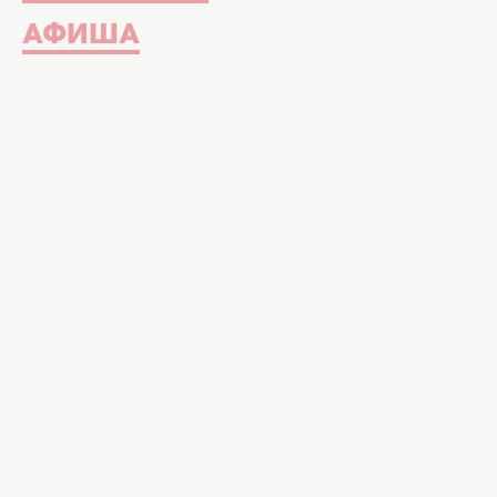
АФИША
Секрет прически Владимира Дантеса, который вам 
instagram.com/volodymyrda
Дантес честно рассказал, как ух