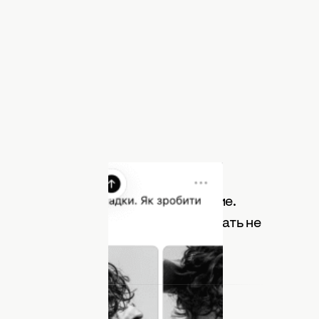
ет поклонников. Скриншот
 вызвало его следующее заявление.
в или тренировок пот может работать не
ля укладки.
е пользоваться,