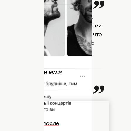
 с юмором.
риях сразу разгорелась дискуссия.
подобный подход по уходу за волосами
м. Некоторые даже предположили, что
х или кожный зуд. Впрочем, Дантес
перегибайте. Да и если
а исчезнет.
выглядит певица после