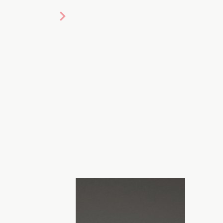
точно не понравится. Фото:
ntes
аживает за волосами