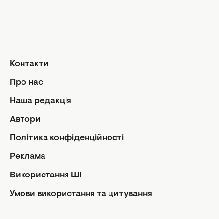
Новини ТВ-шоу
Холостяк 13
МастерШеф
Аферисти в сітях
Контакти
Афіша
Про нас
Кіно та серіали
Новини культури
Наша редакція
Гороскопи
Автори
Гороскоп на сьогодні
Політика конфіденційності
Гороскоп на тиждень
Загальний гороскоп на місяць
Реклама
Гороскоп на рік
Використання ШІ
Знаки Зодіаку
Умови використання та цитування
Щоденний гороскоп
Автори