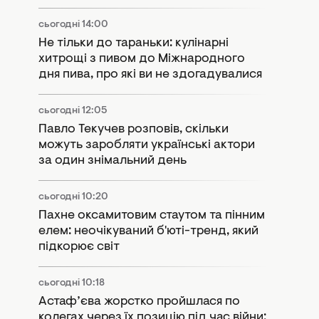
Не тільки до тараньки: кулінарні
хитрощі з пивом до Міжнародного
дня пива, про які ви не здогадувалися
сьогодні 12:05
Павло Текучев розповів, скільки
можуть заробляти українські актори
за один знімальний день
сьогодні 10:20
Пахне оксамитовим стаутом та пінним
елем: неочікуваний б'юті-тренд, який
підкорює світ
сьогодні 10:18
Астаф’єва жорстко пройшлася по
колегах через їх позицію під час війни:
"Я з 90% друзів сьогодні не