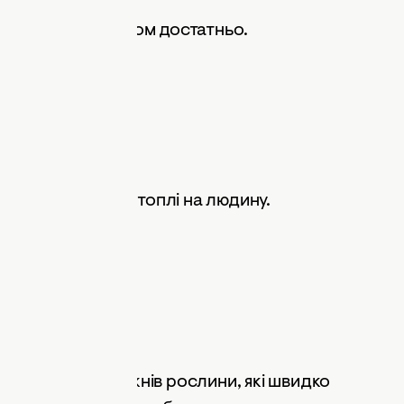
лин на людину.
 людину.
 кг насіннєвої картоплі на людину.
юдину.
 кожні кілька тижнів рослини, які швидко
надто довго. Часто буває так, що на
тежити, аби тривалих перерв не було.