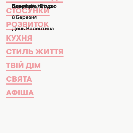
АФІША
Вирощування овочів: поради для родини. 