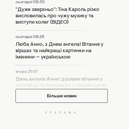
висловилась про чужу музику та
виступи колег (ВІДЕО)
сьогодні 08:29
Люба Анно, з Днем ангела! Вітання у
віршах та найкращі картинки на
іменини — українською
вчора 21:07
День ангела Анни: душевні вітання у
листівках та картинках — українською
Більше новин