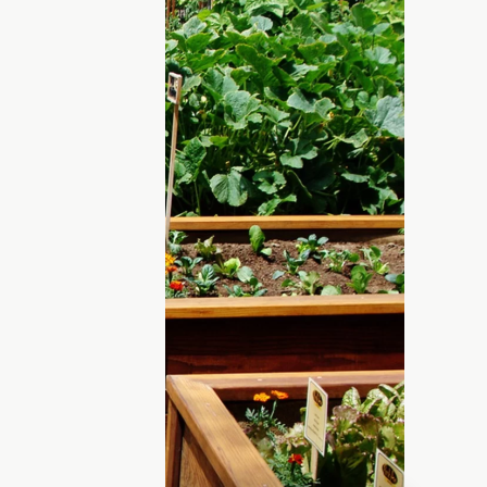
отові розрахунки, скільки овочів та
у городу
зі 100% імовірністю там не красивий сад-
го, росте там “все, що треба” для сім’ї:
сезон можна просто поїсти, а як гарно
увати! Ми раніше писати,
як вберегти від
 про те, скільки овочів треба садити,
йт
mentalscoop.
Читайте далі, аби не
 або ж навпаки — викидати зайве