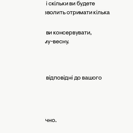
ційний період дозволить отримати кілька
ти, чи плануєте ви консервувати,
цію на осінь-зиму-весну.
Потрібно обирати відповідні до вашого
рожайні.
ів на людину щорічно.
н на людину.
людину буде цілком достатньо.