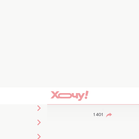
ба садити на сім'ю з 4 людей: який запас має бути, щоб вистачило 
ТРЕБА САДИТИ НА
 ЯКИЙ ЗАПАС
СТАЧИЛО І НЕ
1 401