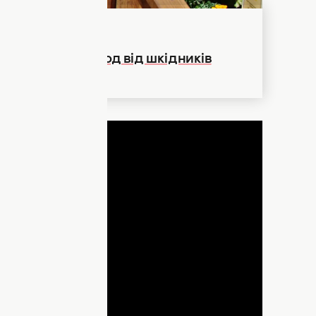
озбавить ваш город від шкідників
ДНЯ
lay
ideo