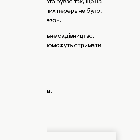
періоду, коли несезон.
ростір: вертикальне садівництво,
путні посадки допоможуть отримати
.
 кг з одного куща.
ів з рослини.