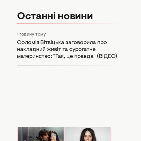
Останні новини
1 годину тому
Соломія Вітвіцька заговорила про
накладний живіт та сурогатне
материнство: "Так, це правда" (ВІДЕО)
сьогодні 17:57
Копія колишньої: у Мережі активно
порівнюють нову дівчину Дантеса з