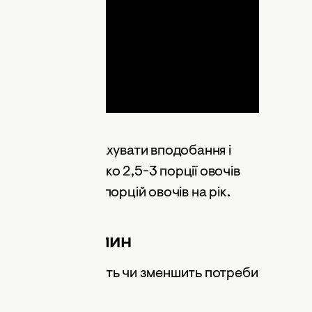
 вашої сім’ї. Врахувати вподобання і
 потрібно близько 2,5-3 порції овочів
 приблизно 3650 порцій овочів на рік.
лькість рослин
простору розширить чи зменшить потреби
изначає що саме і скільки ви будете