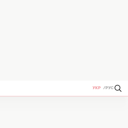
УКР
РУС
і не викидалося