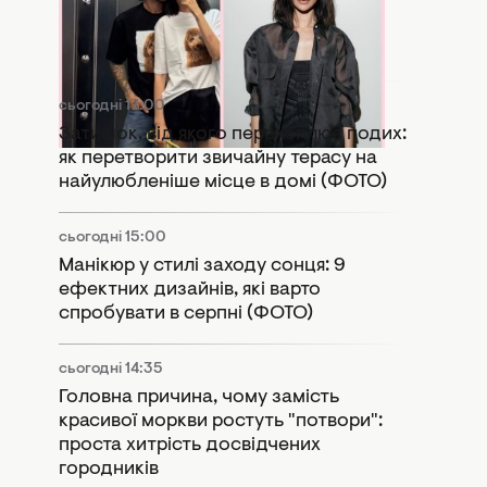
Дорофєєвою (ФОТО)
сьогодні 17:00
Затишок, від якого перехоплює подих:
як перетворити звичайну терасу на
найулюбленіше місце в домі (ФОТО)
сьогодні 15:00
Манікюр у стилі заходу сонця: 9
ефектних дизайнів, які варто
спробувати в серпні (ФОТО)
сьогодні 14:35
Головна причина, чому замість
красивої моркви ростуть "потвори":
проста хитрість досвідчених
городників
сьогодні 14:00