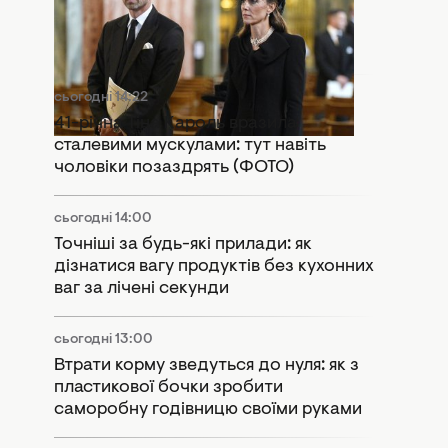
Розкол у монархії: Кейт Міддлтон і
принц Вільям потрапили в гучний
скандал
сьогодні 14:22
41-річна Тіна Кароль вразила
сталевими мускулами: тут навіть
чоловіки позаздрять (ФОТО)
сьогодні 14:00
Точніші за будь-які прилади: як
дізнатися вагу продуктів без кухонних
ваг за лічені секунди
сьогодні 13:00
Втрати корму зведуться до нуля: як з
пластикової бочки зробити
саморобну годівницю своїми руками