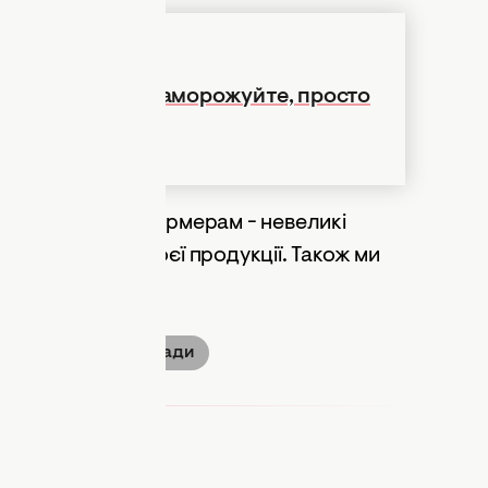
 не сушіть і не заморожуйте, просто
вагу місцевим фермерам - невеликі
вати якість своєї продукції. Також ми
е є шоколадом.
ради
корисні поради