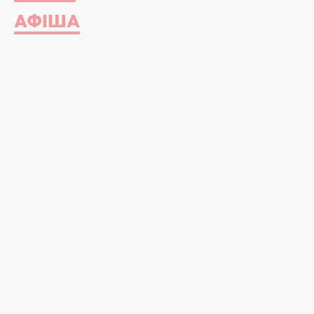
АФІША
Чи варто їсти такі томати? Фото: 
Це не лише естетичний дефект