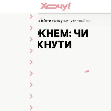
им стрижнем: чи можна їх їсти та як уникнути такої покупки
М СТРИЖНЕМ: ЧИ
 ЯК УНИКНУТИ
к
річки