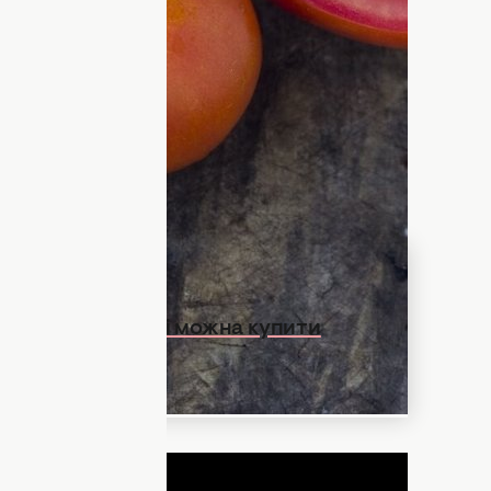
в - запорука їх смаку. Ми розповідали,
топлю
не варто купувати.
Тепер
з ринку.
помідорів. Чому вони з’являються та чи
о разом із порталом
“Улюблена”.
 піца: за ці гроші можна купити
ДНЯ