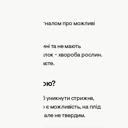
нем?
Він може бути сигналом про можливі
ти жорсткі всередині та не мають
ичин появи цих жилок - хвороба рослин.
матів ви не отримаєте.
 із прожилкою?
 мають томати. Щоб уникнути стрижня,
барвлення. Якщо є можливість, на плід
ен бути пружним, але не твердим.