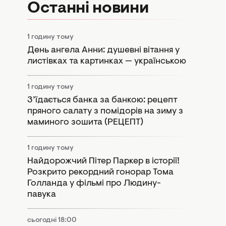
Останні новини
1 годину тому
День ангела Анни: душевні вітання у
листівках та картинках — українською
1 годину тому
З’їдається банка за банкою: рецепт
пряного салату з помідорів на зиму з
маминого зошита (РЕЦЕПТ)
1 годину тому
Найдорожчий Пітер Паркер в історії!
Розкрито рекордний гонорар Тома
Голланда у фільмі про Людину-
павука
сьогодні 18:00