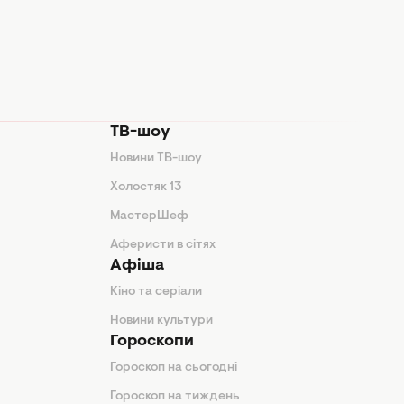
ТВ-шоу
Новини ТВ-шоу
Холостяк 13
МастерШеф
Аферисти в сітях
Афіша
Кіно та серіали
Новини культури
Гороскопи
Гороскоп на сьогодні
Гороскоп на тиждень