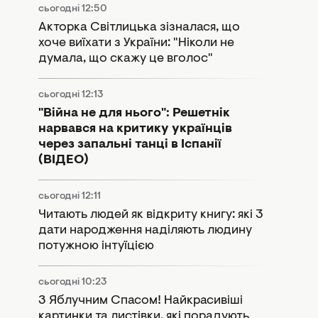
сьогодні 12:50
Акторка Світлицька зізналася, що
хоче виїхати з України: "Ніколи не
думала, що скажу це вголос"
сьогодні 12:13
"Війна не для нього": Решетнік
нарвався на критику українців
через запальні танці в Іспанії
(ВІДЕО)
сьогодні 12:11
Читають людей як відкриту книгу: які 3
дати народження наділяють людину
потужною інтуїцією
сьогодні 10:23
З Яблучним Спасом! Найкрасивіші
картинки та листівки, які порадують