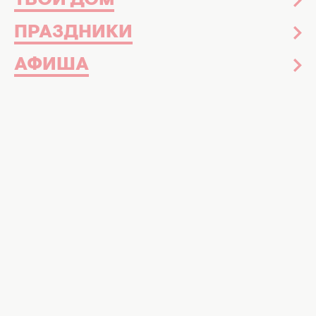
ТВОЙ ДОМ
ПРАЗДНИКИ
АФИША
Нарощенные ресницы выглядят очень
эффектно, поэтому популярность этой
процедуры вполне понятна. Вы можете
выбрать натуральный объем и изгиб, чтобы
они смотрелись максимально естественно,
однако существуют определенные
противопоказания, которые нельзя
игнорировать.
На портале ukr.media
поделились
5