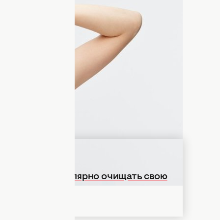
ные средства для ухода и даже
волосы красивыми и здоровыми. Но
их факторов: возраст, генетические
ние.
са, для организма необходимы
евых продуктов можно получить их,
оличестве, рассказывает
health.fakty.
Почему надо регулярно очищать свою
вильно