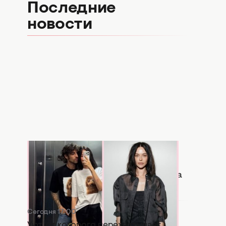
Последние
новости
1 час назад
Копия бывшей: в Сети активно
сравнивают новую девушку Дантеса
с Дорофеевой (ФОТО)
Сегодня 17:00
Уют, от которого перехватывает