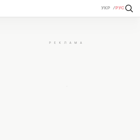
УКР
РУС
на миллион