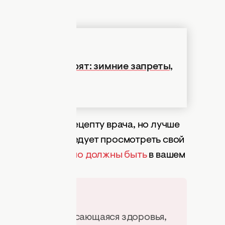
ься.
ас не поблагодарят: зимние запреты,
аетесь
ы в аптеке по рецепту врача, но лучше
х продуктов. Следует просмотреть свой
торые обязательно должны быть
в вашем
 информация, касающаяся здоровья,