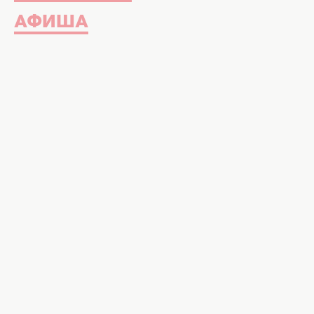
АФИША
Красивые волосы. Фото: ca
Здоровье волос начинается с тог