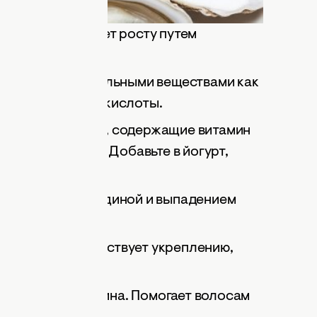
учить густые волосы.
ос и способствует росту путем
тамина Е.
ты такими питательными веществами как
менимые жирные кислоты.
ые, семена льна, содержащие витамин
ользовать смесь. Добавьте в йогурт,
сы, борется с сединой и выпадением
А и Витамина С.
к цинка. Способствует укреплению,
.
елка и спермидина. Помогает волосам