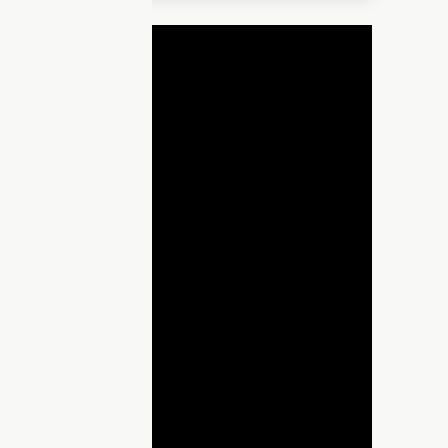
ДНЯ
lay
ideo