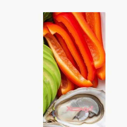
Фото: ШИ, Хочу!
ить в рацион:
отина и белка и предотвращает
много цинка и селена.
 волосы, этот продукт обязательно
 железа, фолиевой кислоты и витаминов
спечит 50% витамина А от ежедневной
ательны и имеют много витамин С,
тобы волосы не ломались.
й источник Омега-3. Скумбрия, лосось,