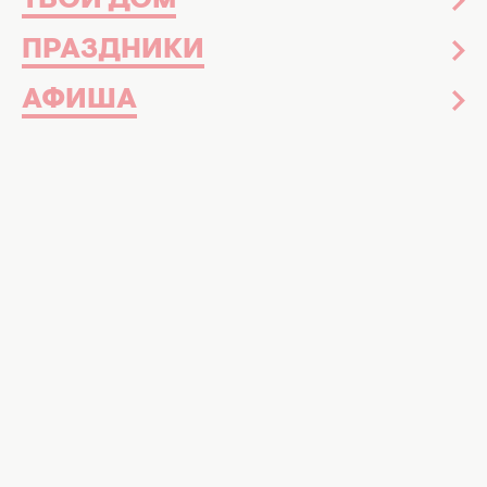
ТВОЙ ДОМ
ПРАЗДНИКИ
АФИША
Советуем больше узнать о пасхальных приметах,
которые могут изменить воеФото: freepik
Ритуалы для счастья и изобилия, которые
следует провести на Пасху
Пасхальные традиции — это то, что
передается от поколения к поколению.
Женщины переписывают рецепты пасочек и
запоминают различные приметы,
обещающие успех и счастье или беду.
Стоит ли им верить — выбор за вами. Но вот
большой список
народных примет и