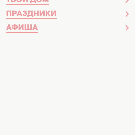
ТВОЙ ДОМ
ПРАЗДНИКИ
АФИША
Мемы о дружбе. Фото: ШИ, Хочу!
С друзьями мир становится ярче
9 июня в мире отмечают
Международный
день друзей
. Хотя это праздник и
неофициальный, его обожают все, ведь это
прекрасный повод вспомнить людей,
делающих нашу жизнь яркой, веселой и
полноценной.
Мать настоящих друзей – это огромное
счастье. Как круто, когда рядом есть