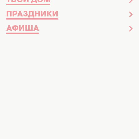
ТВОЙ ДОМ
ПРАЗДНИКИ
АФИША
Похоже, Алина Харечко недовольна тем,
что модельер решил вынести на публику
их общие проблемы
Бывшая жена известного украинского
модельера Андре Тана не стала молчать
после того, как мужчина
рассекретил
истинную причину их развода
. Что об этом
думает сама Алина Харечко —
рассказываем ниже!