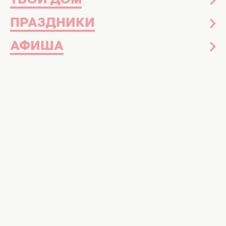
ТВОЙ ДОМ
ПРАЗДНИКИ
АФИША
24 канал / Паска долго будет свежей
Интересный лайфхак для хранения
Пасха – это праздник, который невозможно
представить без
ароматной и пышной
паски
. Ее пекут много, чтобы угощать себя,
родных и близких на протяжении всей
праздничной недели.
Поэтому, естественно, возникает вопрос:
как сохранить паску свежей в течение
длительного времени. Вместе с
"ТСН"
делимся несколькими советами, которые