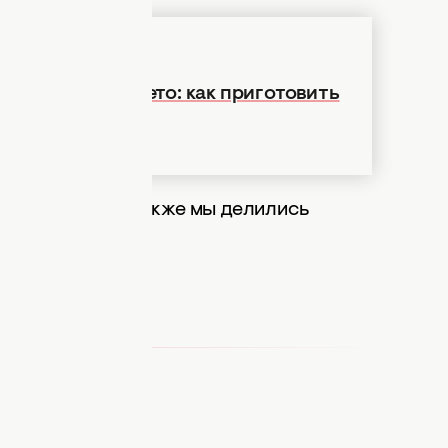
жно есть все лето: как приготовить
ми и нежными. Также мы делились
й подливки.
шка