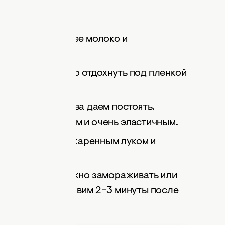
аем в него горячее молоко и
о. Оставляем его отдохнуть под пленкой
вымешиваем и снова даем постоять.
тановится гладким и очень эластичным.
аем вместе с обжаренным луком и
пособом. Их можно замораживать или
ипящей воде. Готовим 2–3 минуты после