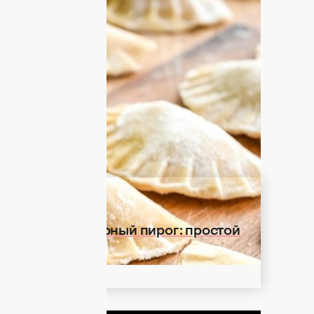
учат на каждый день. Мы рассказывали,
, которые не нужно лепить.
Теперь
еста для вареников.
 портале
"Хозяйка"
рассказали, как
м, однако начинка может быть
варенье в шикарный пирог: простой
ДНЯ