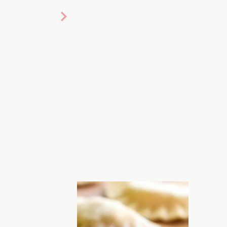
то: streetfood.in.ua
венно вкусными