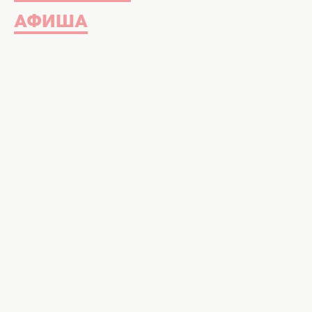
АФИША
Так вареники получаются очень вкусными. Фо
Вареники получаются необыкно