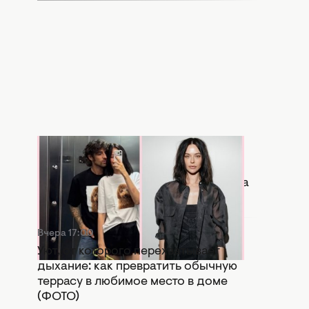
Вчера 17:56
Копия бывшей: в Сети активно
сравнивают новую девушку Дантеса
с Дорофеевой (ФОТО)
Вчера 17:00
Уют, от которого перехватывает
дыхание: как превратить обычную
террасу в любимое место в доме
(ФОТО)