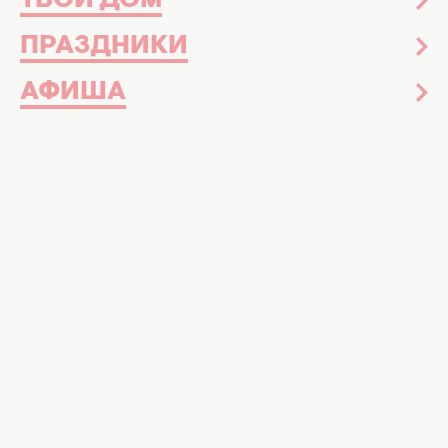
ТВОЙ ДОМ
ПРАЗДНИКИ
АФИША
Пирог с вкусной начинкой и нежным кремом. Фото:
gospodynka
Очень мягкий и нежный пирог
Если хочется чего-нибудь сладкого к чаю,
необязательно идти в магазин.
Самостоятельно можно приготовить что-
нибудь вкусненькое, например шикарный
летний десерт за 5 минут.
Или нежный
пирог с яблочной начинкой.
Это буквально самый лучший рецепт
домашней выпечки. Благодаря начинке и