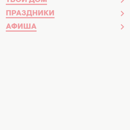
ТВОЙ ДОМ
ПРАЗДНИКИ
АФИША
Момент, когда вы узнали, что
скоро станете
мамой
невозможно передать обычными
словами. Множество эмоций, которые
переполняют вас и огромное желание
поделиться радостью с целым миром.
Первым, кто должен узнать об этой важной
новости - ваш муж.
В такой момент важно видеть глаза
любимого человека, поэтому отбросьте
идею сообщить по телефону. Существует
много креативных вариантов ошеломить