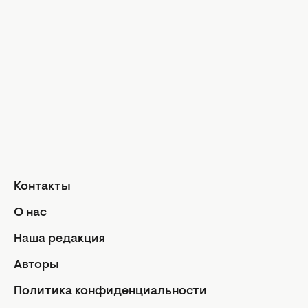
Гороскоп на год
Знаки Зодиака
Ежедневный гороскоп
Авторы
Контакты
О нас
Реклама
Политика конфиденциальности
Редакционная политика
Контакты
Использование ИИ
О нас
Условия использования и цитирования
Наша редакция
Авторские права статей защищены в соответствии с
Авторы
ЗУ об авторском праве. Использование материалов в
интернете возможно только с указанием гиперссылки
Политика конфиденциальности
на портал, открытым для индексации НЕ НИЖЕ