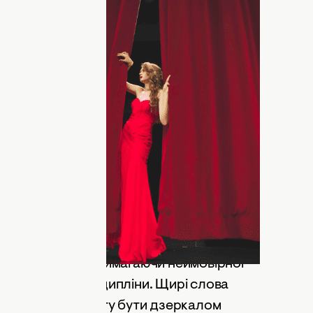
ровому світі набуває особливої ваги,
ається єдиним ресурсом, який
 інтелектом. Сьогодні театр — це не
умент психологічної розрядки та
е актори, режисери й технічні
 щирих емоцій. Професійне свято
сали про
сімейні свята 2026 року
, а тепер
и вітаннями з Днем театру.
ійним святом важливо тому, що саме вони
чи нам натхнення навіть у найтемніші
 за лаштунками, вимагаючи неймовірної
 та залізної дисципліни. Щирі слова
ння їхнього таланту бути дзеркалом