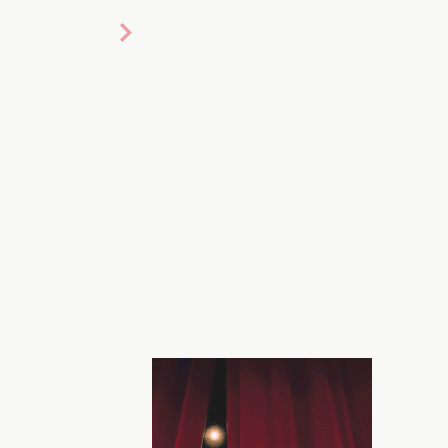
 фотоколаж: Хочу
усіма театралами з нагоди ъхнього