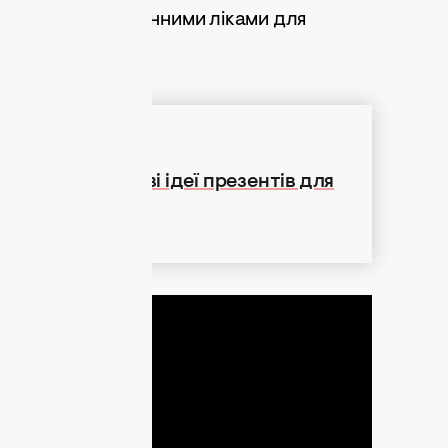
 творчість є безцінними ліками для
родження: цікаві ідеї презентів для
ДНЯ