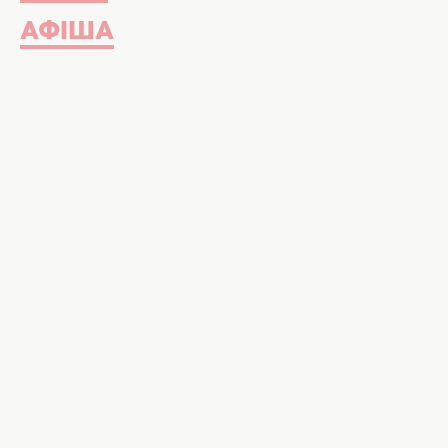
АФІША
Вітання з Днем театру, вірші та проза,
Ділимося щирими побажаннями з 