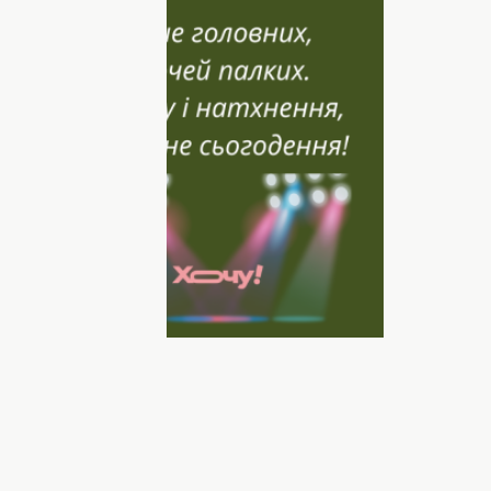
дій,
нань.
і грань!