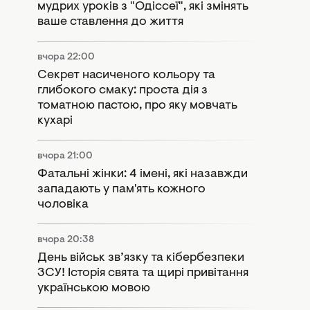
мудрих уроків з "Одіссеї", які змінять
ваше ставлення до життя
вчора 22:00
Секрет насиченого кольору та
глибокого смаку: проста дія з
томатною пастою, про яку мовчать
кухарі
вчора 21:00
Фатальні жінки: 4 імені, які назавжди
западають у пам'ять кожного
чоловіка
вчора 20:38
День військ зв’язку та кібербезпеки
ЗСУ! Історія свята та щирі привітання
українською мовою