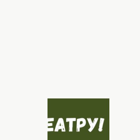
їнською, фото: Хочу
еатру — українською