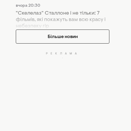
вчора 20:30
"Скелелаз" Сталлоне і не тільки: 7
фільмів, які покажуть вам всю красу і
небезпеку гір
Більше новин