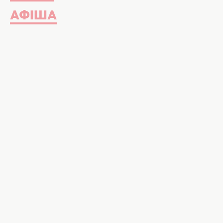
АФІША
Хто наймудріший по гороскопу, фот
Ці люди завжди знають, як прави