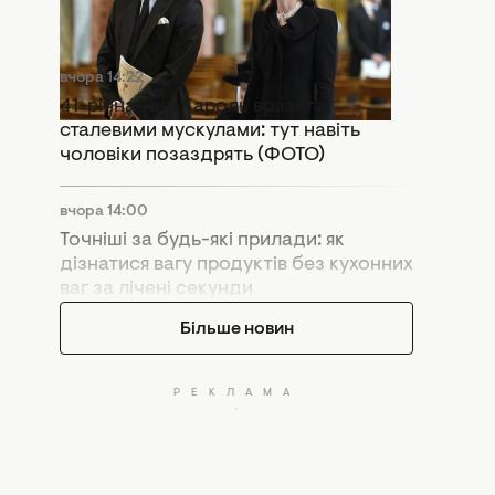
скандал
вчора 14:22
41-річна Тіна Кароль вразила
сталевими мускулами: тут навіть
чоловіки позаздрять (ФОТО)
вчора 14:00
Точніші за будь-які прилади: як
дізнатися вагу продуктів без кухонних
ваг за лічені секунди
Більше новин