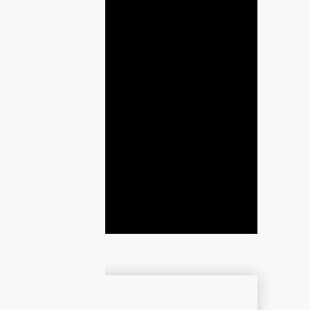
lay
ideo