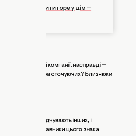
к, щоб не впустити горе у дім —
і завжди в центрі компанії, насправді —
гко завоювали любов оточуючих? Близнюки
ками. Ці люди відчувають інших, і
 ситуаціях. Представники цього знака