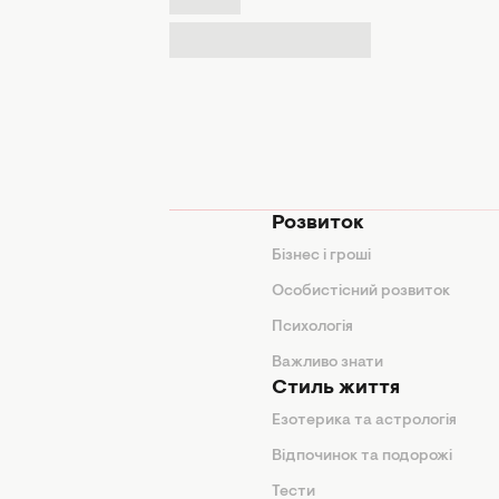
мода
Розвиток
и
Бізнес і гроші
поради
Особистісний розвиток
Психологія
ди
Важливо знати
Стиль життя
Езотерика та астрологія
нтер'єр
Відпочинок та подорожі
арини
Тести