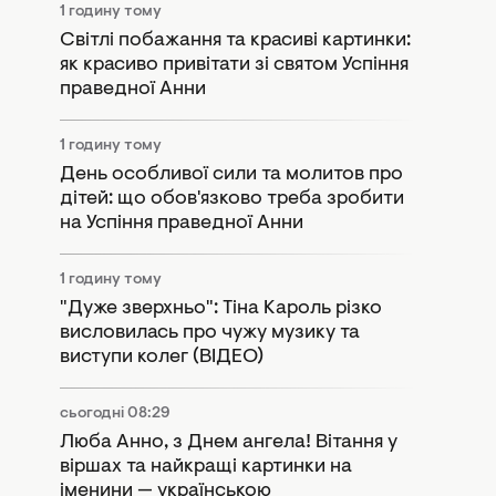
1 годину тому
Світлі побажання та красиві картинки:
як красиво привітати зі святом Успіння
праведної Анни
1 годину тому
День особливої сили та молитов про
дітей: що обов'язково треба зробити
на Успіння праведної Анни
1 годину тому
"Дуже зверхньо": Тіна Кароль різко
висловилась про чужу музику та
виступи колег (ВІДЕО)
сьогодні 08:29
Люба Анно, з Днем ангела! Вітання у
віршах та найкращі картинки на
іменини — українською