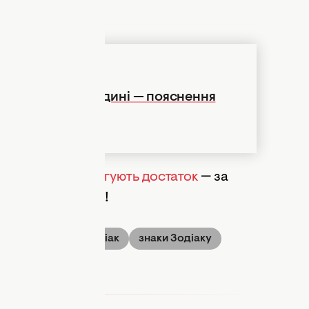
дрізайте її на людині — пояснення
ер’єру, які
притягують достаток
— за
ливти вам у руки!
розмова
Зодіак
знаки Зодіаку