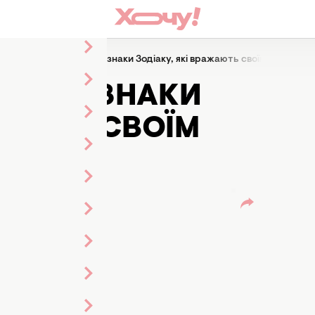
Справжні філософи: 3 знаки Зодіаку, які вражають своїм глибоки
ФИ: 3 ЗНАКИ
АЖАЮТЬ СВОЇМ
МОМ
льник
ка стрічки