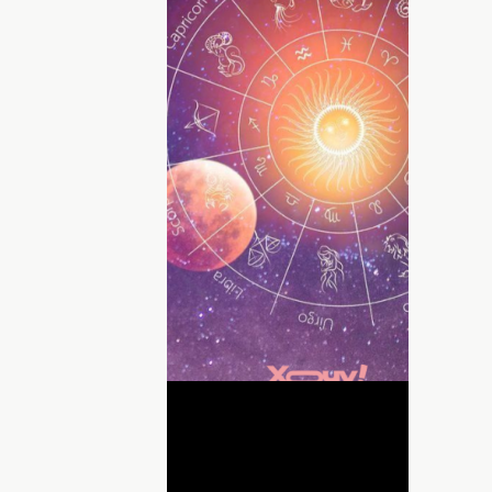
і, містичні знання. З ними комфортно та
. Часто люди кажуть, що вони — особливі
 Ми уже писали, які знаки Зодіаку
озкажемо, хто по гороскопу —
інтуїцію, і завжди знають, як зарадити
 І цей дар проявляється уже з юних років.
ДНЯ