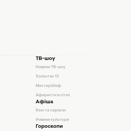
ТВ-шоу
Новини ТВ-шоу
Холостяк 13
МастерШеф
Аферисти в сітях
Афіша
Кіно та серіали
Новини культури
Гороскопи