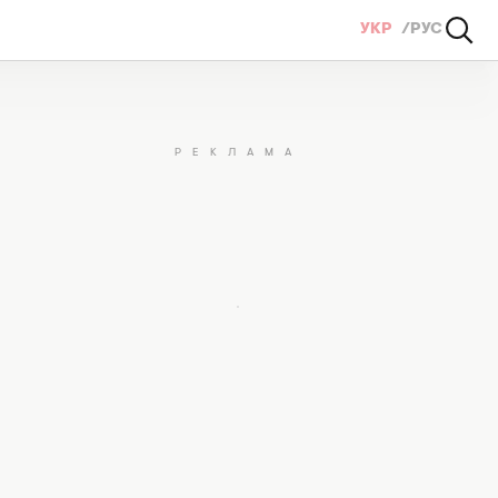
УКР
РУС
м розумом