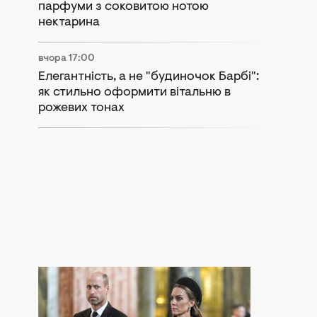
парфуми з соковитою нотою
нектарина
вчора 17:00
Елегантність, а не "будиночок Барбі":
як стильно оформити вітальню в
рожевих тонах
вчора 15:55
Розкол у монархії: Кейт Міддлтон і
принц Вільям потрапили в гучний