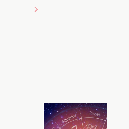
околаж: Хочу
льно вчинити