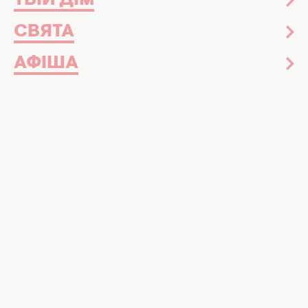
ТВІЙ ДІМ
СВЯТА
АФІША
Пристрої, які треба відключати від мережі. Фото:
Хочу!
Рахунки за електроенергію можуть
просто вражати
Іноді люди дивуються, що здається
користуються обмеженою кількістю техніки,
а рахунки за світло велетенські. Річ у тому,
деякі прилади
можуть споживати багато
електроенергії навіть у сплячому режимі.
Важливо від’єднувати деякі прилади від