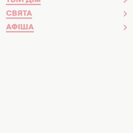
ТВІЙ ДІМ
СВЯТА
АФІША
Круті пози для фото на пляжі. Фото: magnific
Фотограф поділився крутими ракурсами
для ідеального кадру в купальнику
Літній відпочинок, особливо якщо він
проходить на морі, хочеться запам’ятати
якнайдовше. І саме заради цього ми
робимо
мільйон фотографій
. А найбільш вдалі з
них — постимо у своїх соцмережах 😜
Проте часто буває так, що одного лише