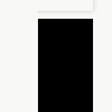
ДНЯ
lay
ideo