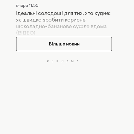
вчора 11:55
Ідеальні солодощі для тих, хто худне:
як швидко зробити корисне
шоколадно-бананове суфле вдома
(ВІДЕО)
Більше новин