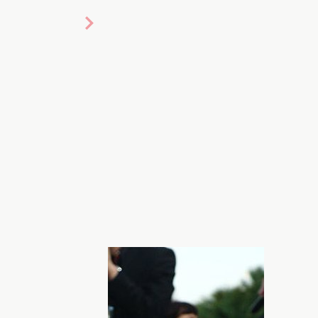
 Getty Images
кілька років судових баталій