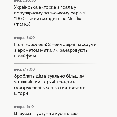
вчора 20:30
Українська акторка зіграла у
популярному польському серіалі
"1670", який виходить на Netflix
(ФОТО)
вчора 18:00
Гідні королеви: 2 неймовірні парфуми
з ароматом м'яти, які зачаровують
шлейфом
вчора 17:00
Зроблять дім візуально більшим і
затишнішим: гарячі тренди в
оформленні вікон, які витісняють
штори
вчора 16:10
Ці вусаті пустуни змусять вас