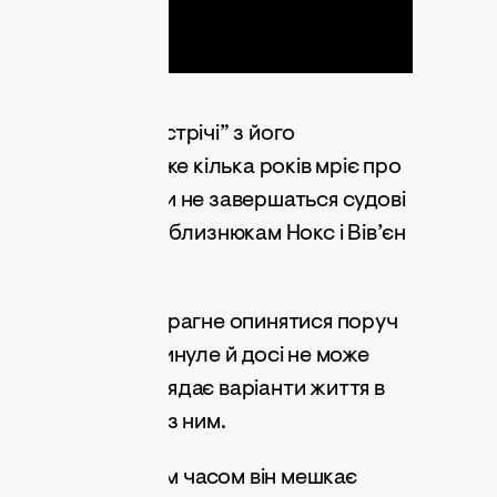
тати “точкою зустрічі” з його
вами джерел, уже кілька років мріє про
 це рішення, поки не завершаться судові
також поки їхнім близнюкам Нокс і Вів’єн
т настав.
еліна зовсім не прагне опинятися поруч
болісно згадує минуле й досі не може
зі акторка розглядає варіанти життя в
кнути зустрічей із ним.
 гармонію. Останнім часом він мешкає