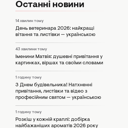
Останні новини
14 хвилин тому
День ветеринара 2026: найкращі
вітання та листівки — українською
43 хвилини тому
Іменини Матвія: душевні привітання у
картинках, віршах та своїми словами
1 годину тому
З Днем будівельника! Натхненні
привітання, листівки та відео з
професійним святом — українською
1 годину тому
Розкіш у кожній краплі: добірка
найбажаніших ароматів 2026 року