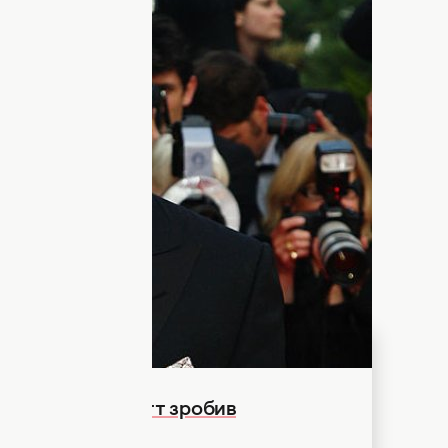
 колишні кохані Бред Пітт і Анджеліна
 іміджем
, можуть опинитися знову в
. Між Бредом Піттом та Анджеліною Джолі
о разу не через опіку над дітьми, а
є розширити свою продюсерську компанію
 офіс у Лондоні. За даними інсайдерів,
у Європі й хоче оселитися ближче до
нулого": Бред Пітт зробив
ів коханій