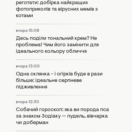
реготати: добірка найкращих
фотоприколів та вірусних мемів з
котами
вчора 15:08
Десь поділи тональний крем? Не
проблема! Чим його замінити для
ідеального кольору обличчя
вчора 13:00
Одна склянка - і огірків буде в рази
більше: ідеальне серпневе
підживлення
вчора 12:30
Собачий гороскоп: яка ви порода пса
за знаком Зодіаку — пудель, вівчарка
чи доберман