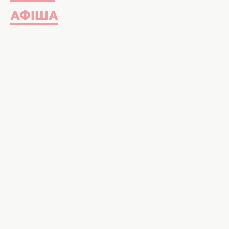
АФІША
Бред Пітт та Анджеліна Джолі. Фото:
Це може бути перша зустріч за де