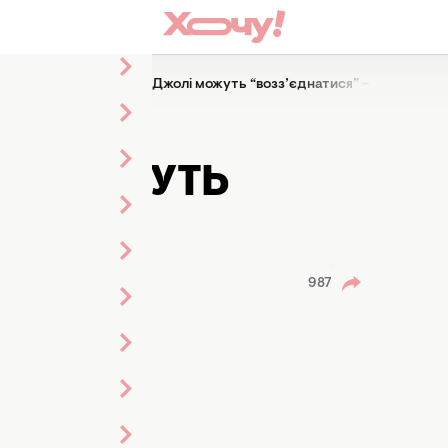
ед Пітт та Анджеліна Джолі можуть “возз’єднатися” – ЗМІ
ІТТ ТА
І МОЖУТЬ
– ЗМІ
Залозна
987