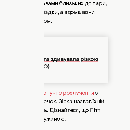
 де Рамон. За словами близьких до пари,
ере Інес у всі поїздки, а вдома вони
і спільним побутом.
лі та Бреда Пітта здивувала різкою
дає дівчина (ФОТО)
окоментував своє гучне розлучення
з
в судових суперечок. Зірка назвав їхній
вав прихильниць. Дізнайтеся, що Пітт
ки з колишньою дружиною.