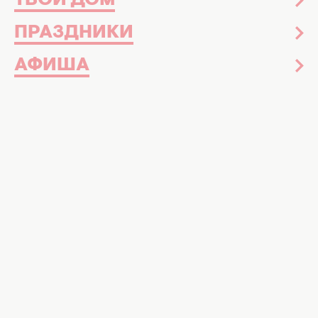
ТВОЙ ДОМ
ПРАЗДНИКИ
АФИША
Бойкот на "Квартале 95". Фото: kvartal95.com
Актеры не сдержали эмоций вокруг
скандала и намекнули о значительных
проблемах с сотрудничеством
Недавно на известном шоу "Квартал 95"
произошел громкий коррупционный
скандал
, главным участником которого был
Тимур Миндич. Несмотря на это, 6 и 7
декабря состоялись новогодние концерты,