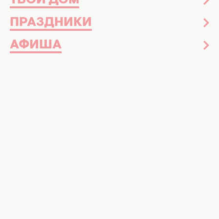
ТВОЙ ДОМ
ПРАЗДНИКИ
АФИША
Певица Алла Пугачева. Фото:
instagram.com/alla_my_love/
От учительницы музыки к мировой
звезде. Рассказываем невероятную
историю жизни Аллы Пугачевой
Сегодня, 15 апреля — день рождения Аллы
Пугачевой. Несмотря на то, что певица
россиянка, она не поддержала путинский
режим и стала на сторону Украины. После